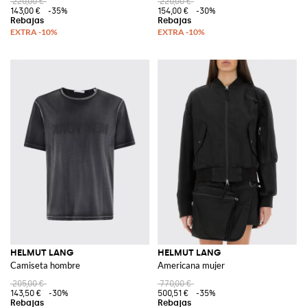
220,00 €
220,00 €
143,00 €
-35%
154,00 €
-30%
HELMUT LANG
HELMUT LANG
Camiseta hombre
Americana mujer
205,00 €
770,00 €
143,50 €
-30%
500,51 €
-35%