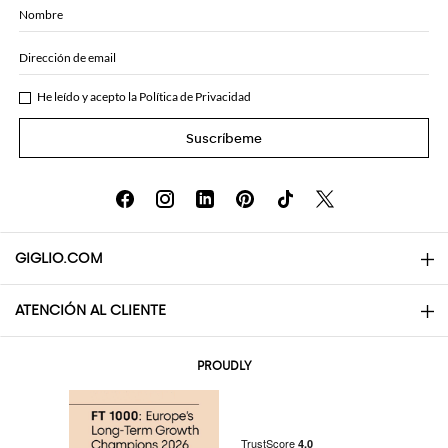
Nombre
Dirección de email
He leído y acepto la
Política de Privacidad
Suscríbeme
GIGLIO.COM
ATENCIÓN AL CLIENTE
About
Contactos
AI Disclaimer
PROUDLY
Preguntas frecuentes
Pedidos
Las boutiques
Pagos
Envio