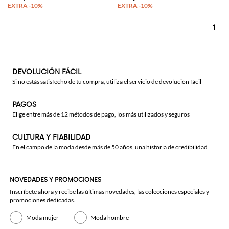
1
DEVOLUCIÓN FÁCIL
Si no estás satisfecho de tu compra, utiliza el servicio de devolución fácil
PAGOS
Elige entre más de 12 métodos de pago, los más utilizados y seguros
CULTURA Y FIABILIDAD
En el campo de la moda desde más de 50 años, una historia de credibilidad
NOVEDADES Y PROMOCIONES
Inscríbete ahora y recibe las últimas novedades, las colecciones especiales y
promociones dedicadas.
Moda mujer
Moda hombre