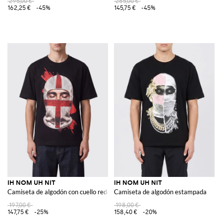
295,00 €
265,00 €
162,25 €
-45%
145,75 €
-45%
IH NOM UH NIT
IH NOM UH NIT
Camiseta de algodón con cuello redondo, estampado gráfico y eslogan
Camiseta de algodón estampada
197,00 €
198,00 €
147,75 €
-25%
158,40 €
-20%