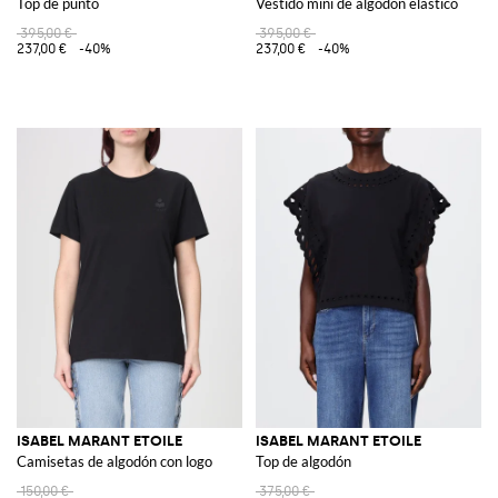
Top de punto
Vestido mini de algodón elástico
395,00 €
395,00 €
237,00 €
-40%
237,00 €
-40%
ISABEL MARANT ETOILE
ISABEL MARANT ETOILE
Camisetas de algodón con logo
Top de algodón
150,00 €
375,00 €