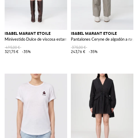
ISABEL MARANT ETOILE
ISABEL MARANT ETOILE
Minivestido Dulce de viscosa estampada
Pantalones Ceryne de algodón a raya
495,00 €
375,00 €
321,75 €
-35%
243,76 €
-35%