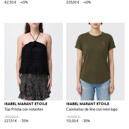
82,50 €
-45%
225,00 €
-40%
ISABEL MARANT ETOILE
ISABEL MARANT ETOILE
Top Prisha con volantes
Camisetas de lino con mini logo
350,00 €
160,00 €
227,51 €
-35%
112,00 €
-30%