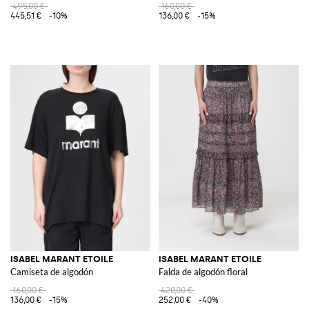
495,00 €
160,00 €
445,51 €
-10%
136,00 €
-15%
ISABEL MARANT ETOILE
ISABEL MARANT ETOILE
Camiseta de algodón
Falda de algodón floral
160,00 €
420,00 €
136,00 €
-15%
252,00 €
-40%