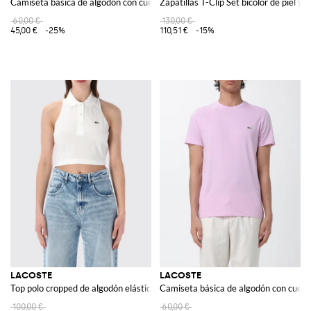
Camiseta básica de algodón con cuello redondo
Zapatillas T-Clip Set bicolor de piel y 
60,00 €
130,00 €
45,00 €
-25%
110,51 €
-15%
LACOSTE
LACOSTE
Top polo cropped de algodón elástico con cuello clásico
Camiseta básica de algodón con cuell
100,00 €
60,00 €