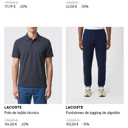
139,00 €
60,00 €
111,19 €
-20%
42,00 €
-30%
LACOSTE
LACOSTE
Polo de tejido técnico
Pantalones de jogging de algodón
130,00 €
120,00 €
104,00 €
-20%
102,00 €
-15%