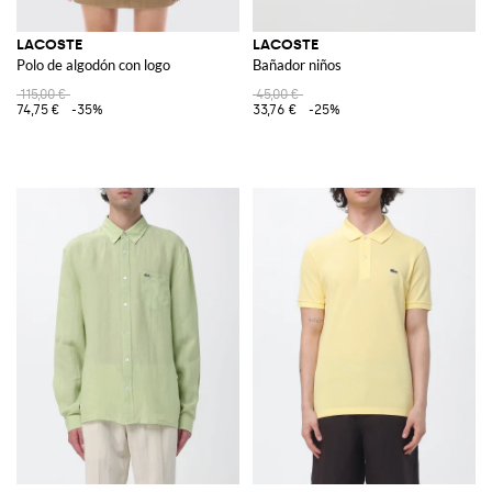
LACOSTE
LACOSTE
Polo de algodón con logo
Bañador niños
115,00 €
45,00 €
74,75 €
-35%
33,76 €
-25%