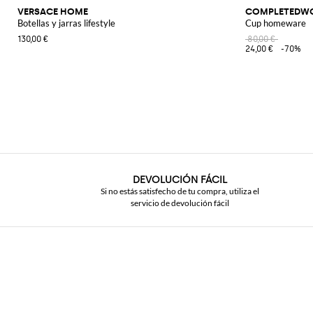
VERSACE HOME
COMPLETEDW
Botellas y jarras lifestyle
Cup homeware
130,00 €
80,00 €
24,00 €
-70%
DEVOLUCIÓN FÁCIL
Si no estás satisfecho de tu compra, utiliza el
servicio de devolución fácil