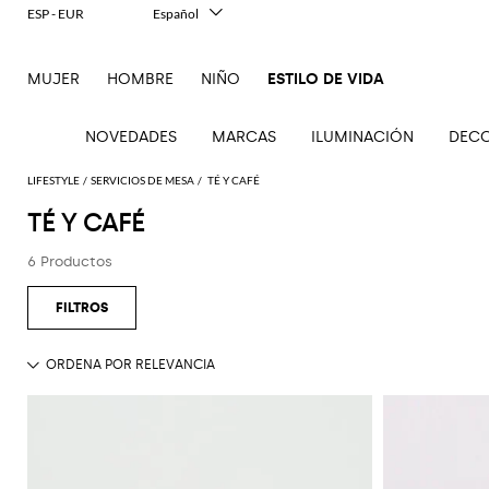
ESP - EUR
Español
Italiano
English
MUJER
HOMBRE
NIÑO
ESTILO DE VIDA
Français
Deutsch
中文
NOVEDADES
MARCAS
ILUMINACIÓN
DECO
日本語
한국어
LIFESTYLE
SERVICIOS DE MESA
TÉ Y CAFÉ
Русский
TÉ Y CAFÉ
6 Productos
Ve
Ve
Ve
Ve
Ve
Ve
Ve
todo
todo
todo
todo
todo
todo
todo
Lámparas
Accesorios
Accesorios
Colchas
Albornoces
Accesorios
Accesorios
Cojines
Cristalerías
de mesa
de
de cocina
y
tecnológicos
para
Toallas
Inciensos
Mantelerías
escritorio
mantas
mascotas
Bandejas
de
y
Té y
Accesorios
Ropa de
baño y
Deportes
difusores
Botellas
café
decorativos
descanso
de
y jarras
Juegos
Candelabros
Vajillas
playa
Velas y
Libros
Jarrones
fragancias
Accesorios
de belleza