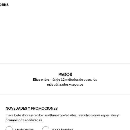
ORKS
PAGOS
Elige entre más de 12 métodos de pago, los
más utilizados y seguros
NOVEDADES Y PROMOCIONES
Inscríbete ahora y recibe las últimas novedades, las colecciones especiales y
promociones dedicadas.
Moda mujer
Moda hombre