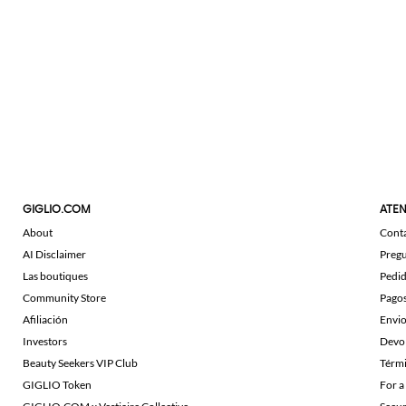
GIGLIO.COM
ATEN
About
Cont
AI Disclaimer
Pregu
Las boutiques
Pedi
Community Store
Pago
Afiliación
Envi
Investors
Devo
Beauty Seekers VIP Club
Térmi
GIGLIO Token
For a