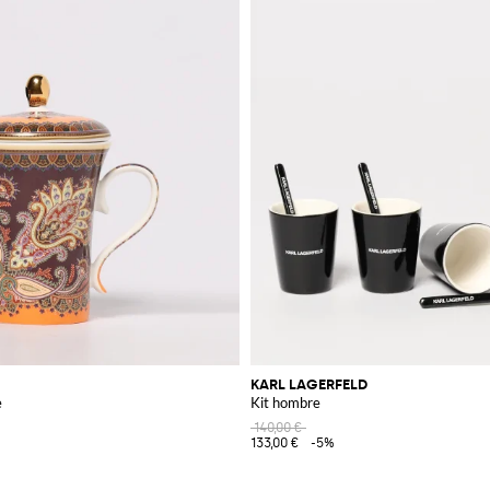
KARL LAGERFELD
e
Kit hombre
140,00 €
133,00 €
-5%