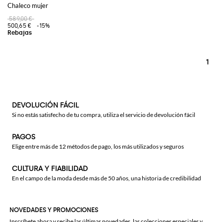
Chaleco mujer
589,00 €
500,65 €
-15%
1
DEVOLUCIÓN FÁCIL
Si no estás satisfecho de tu compra, utiliza el servicio de devolución fácil
PAGOS
Elige entre más de 12 métodos de pago, los más utilizados y seguros
CULTURA Y FIABILIDAD
En el campo de la moda desde más de 50 años, una historia de credibilidad
NOVEDADES Y PROMOCIONES
Inscríbete ahora y recibe las últimas novedades, las colecciones especiales y