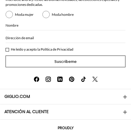
promociones dedicadas.
Moda mujer
Moda hombre
Nombre
Dirección de email
He leído y acepto la
Política de Privacidad
Suscríbeme
GIGLIO.COM
ATENCIÓN AL CLIENTE
About
Contactos
AI Disclaimer
PROUDLY
Preguntas frecuentes