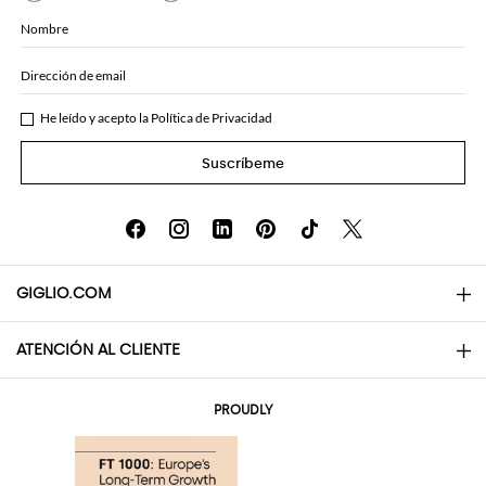
Nombre
Dirección de email
He leído y acepto la
Política de Privacidad
Suscríbeme
GIGLIO.COM
ATENCIÓN AL CLIENTE
About
Contactos
AI Disclaimer
PROUDLY
Preguntas frecuentes
Pedidos
Las boutiques
Pagos