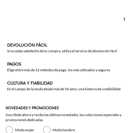
1
DEVOLUCIÓN FÁCIL
Si no estás satisfecho de tu compra, utiliza el servicio de devolución fácil
PAGOS
Elige entre más de 12 métodos de pago, los más utilizados y seguros
CULTURA Y FIABILIDAD
En el campo de la moda desde más de 50 años, una historia de credibilidad
NOVEDADES Y PROMOCIONES
Inscríbete ahora y recibe las últimas novedades, las colecciones especiales y
promociones dedicadas.
Moda mujer
Moda hombre