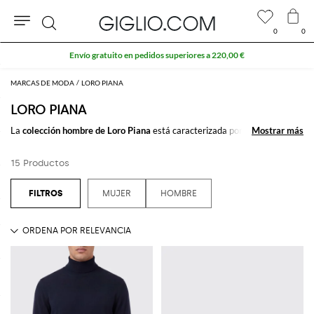
0
0
Buscar
Envío gratuito en pedidos superiores a 220,00 €
MARCAS DE MODA
LORO PIANA
LORO PIANA
La
colección hombre de Loro Piana
está caracterizada por prendas
Mostrar más
Mostrar más
realizadas con tejidos preciosos como los
jerseys de cashmere
. La moda
firmada Loro Piana está dirigida a un hombre que ama vestir con estilo y
15 Productos
elegancia durante de su tiempo libre también.
Descubre las
prendas para hombre de Loro Piana
en Giglio.com y disfruta
del envío gratuito.
MUJER
HOMBRE