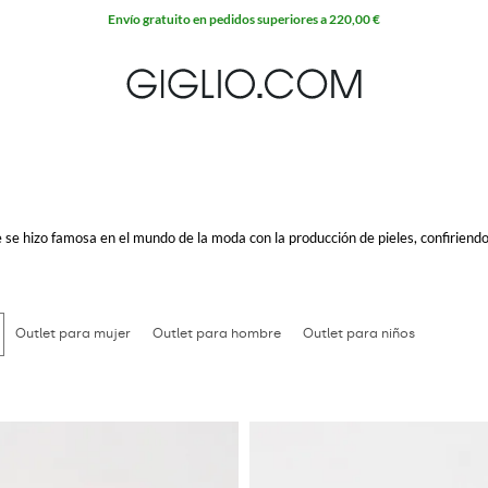
se hizo famosa en el mundo de la moda con la producción de pieles, confiriend
 para mujeres y niños, caracterizadas por líneas elegantes e innovadoras que 
Outlet para mujer
Outlet para hombre
Outlet para niños
 prefieres online en Giglio.com sin olvidarte que el envío es gratis!