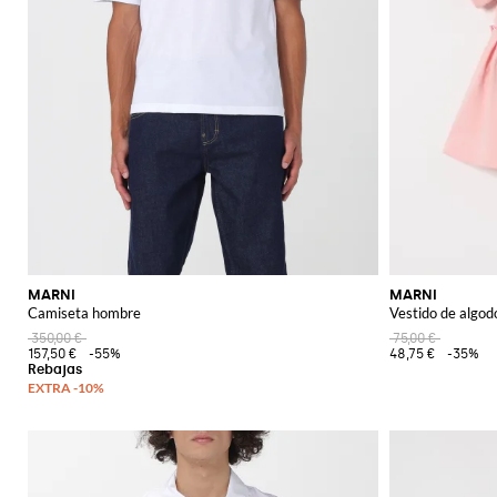
MARNI
MARNI
Camiseta hombre
Vestido de algod
350,00 €
75,00 €
157,50 €
-55%
48,75 €
-35%