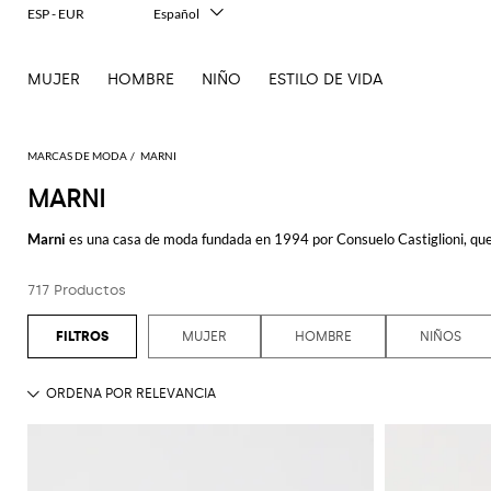
ESP - EUR
Español
Italiano
English
MUJER
HOMBRE
NIÑO
ESTILO DE VIDA
Français
Deutsch
中文
日本語
MARCAS DE MODA
MARNI
한국어
MARNI
Русский
Marni
es una casa de moda fundada en 1994 por Consuelo Castiglioni, que 
porter perfecto también para un estilo más joven.
717 Productos
Posteriormente Marni crea colecciones de ropa y accesorios prêt-à-porter
en todo el mundo.
MUJER
HOMBRE
NIÑOS
¡Hojea nuestro catálogo de ropa y accesorios Marni y compra el artículo que