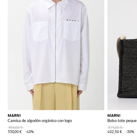
MARNI
MARNI
Camisa de algodón orgánico con logo
Bolso tote peque
550,00 €
575,00 €
330,00 €
-40%
402,50 €
-30%