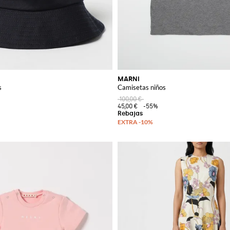
MARNI
s
Camisetas niños
100,00 €
45,00 €
-55%