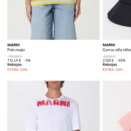
MARNI
MARNI
Polo mujer
Gorros niña niño
750,00 €
60,00 €
712,49 €
-5%
27,00 €
-55%