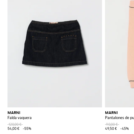
MARNI
MARNI
Falda vaquera
Pantalones de pu
120,00 €
90,00 €
54,00 €
-55%
49,50 €
-45%