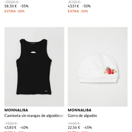
130,00 €
87,00 €
58,50 €
-55%
43,51 €
-50%
MONNALISA
MONNALISA
Camiseta sin mangas de algodón con aberturas
Gorro de algodón
73,00 €
41,00 €
43,80 €
-40%
22,56 €
-45%