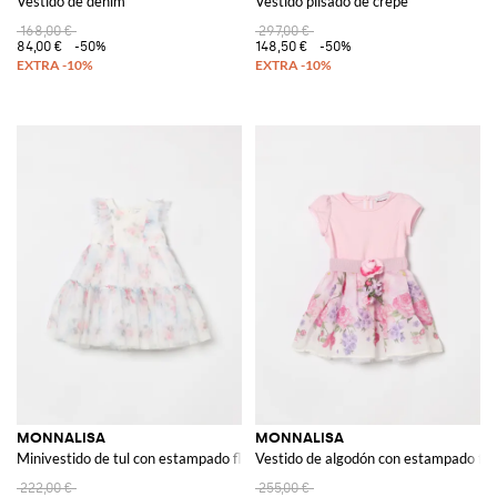
Vestido de denim
Vestido plisado de crepé
168,00 €
297,00 €
84,00 €
-50%
148,50 €
-50%
MONNALISA
MONNALISA
Minivestido de tul con estampado floral
Vestido de algodón con estampado flo
222,00 €
255,00 €