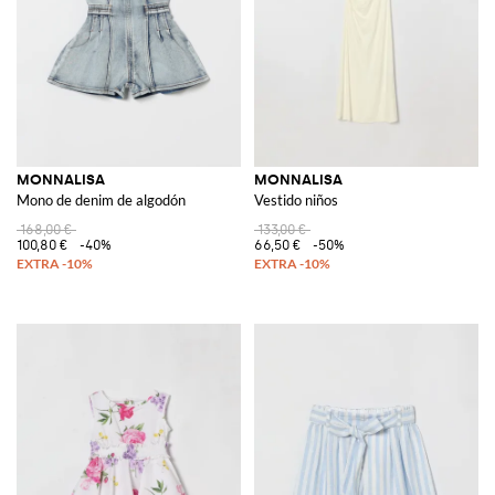
MONNALISA
MONNALISA
Mono de denim de algodón
Vestido niños
168,00 €
133,00 €
100,80 €
-40%
66,50 €
-50%