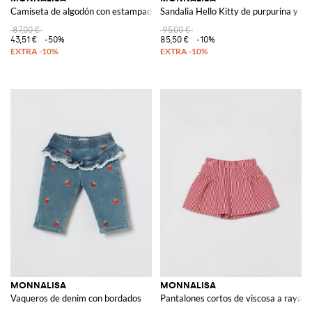
Camiseta de algodón con estampado de Campanilla
Sandalia Hello Kitty de purpurina y tej
87,00 €
95,00 €
43,51 €
-50%
85,50 €
-10%
MONNALISA
MONNALISA
Vaqueros de denim con bordados
Pantalones cortos de viscosa a rayas