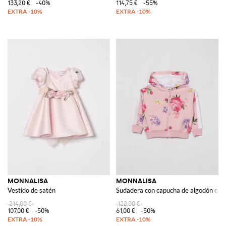
133,20 €
-40%
114,75 €
-55%
MONNALISA
MONNALISA
Vestido de satén
Sudadera con capucha de algodón con
214,00 €
122,00 €
107,00 €
-50%
61,00 €
-50%