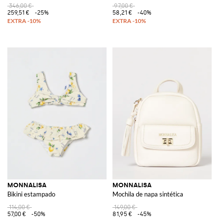
346,00 €
97,00 €
259,51 €
-25%
58,21 €
-40%
MONNALISA
MONNALISA
Bikini estampado
Mochila de napa sintética
114,00 €
149,00 €
57,00 €
-50%
81,95 €
-45%