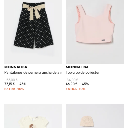
MONNALISA
MONNALISA
Pantalones de pernera ancha de algodón con lunares
Top crop de poliéster
133,00 €
84,00 €
73,15 €
-45%
46,20 €
-45%