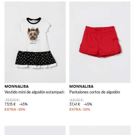
MONNALISA
MONNALISA
Vestido mini de algodón estampado
Pantalones cortos de algodón
133,00 €
68,00 €
73,15 €
-45%
37,41 €
-45%