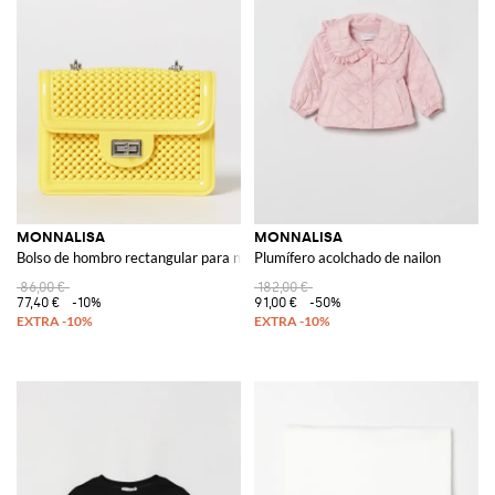
MONNALISA
MONNALISA
Bolso de hombro rectangular para niña con cuentas y logo metálico
Plumífero acolchado de nailon
86,00 €
182,00 €
77,40 €
-10%
91,00 €
-50%