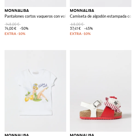
MONNALISA
MONNALISA
Pantalones cortos vaqueros con volantes
Camiseta de algodón estampada con s
148,00 €
68,00 €
74,00 €
-50%
37,41 €
-45%
MONNALISA
MONNALISA