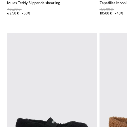
Mules Teddy Slipper de shearling
Zapatillas Moonli
125,00 €
175,00 €
62,50 €
-50%
105,00 €
-40%