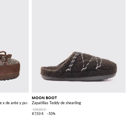
MOON BOOT
e x de ante y punto chevron
Zapatillas Teddy de shearling
125,00 €
87,50 €
-30%