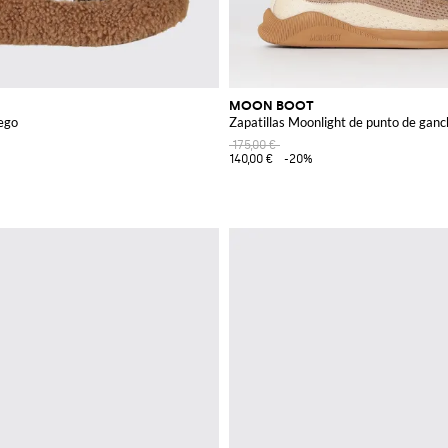
MOON BOOT
rego
Zapatillas Moonlight de punto de ganch
175,00 €
140,00 €
-20%