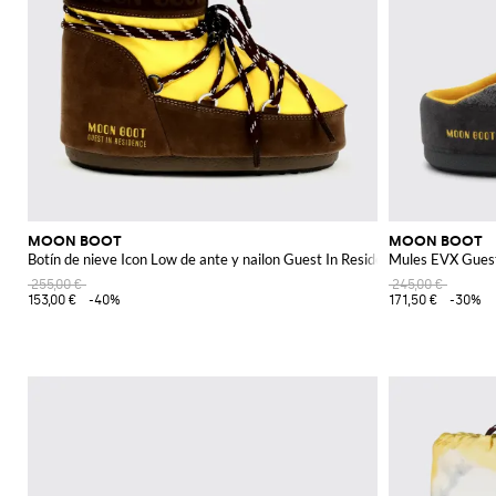
MOON BOOT
MOON BOOT
Botín de nieve Icon Low de ante y nailon Guest In Residence x
Mules EVX Guest 
255,00 €
245,00 €
153,00 €
-40%
171,50 €
-30%