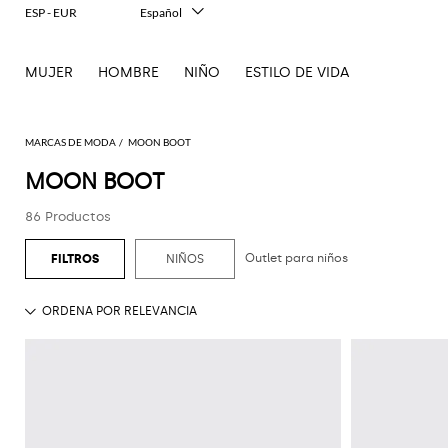
ESP - EUR
Español
Italiano
English
MUJER
HOMBRE
NIÑO
ESTILO DE VIDA
Français
Deutsch
中文
日本語
MARCAS DE MODA
MOON BOOT
한국어
MOON BOOT
Русский
86 Productos
Outlet para niños
NIÑOS