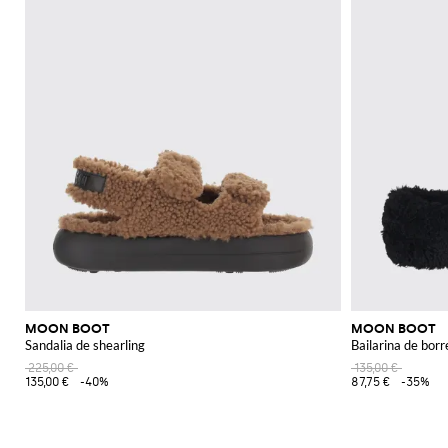
MOON BOOT
MOON BOOT
Sandalia de shearling
Bailarina de bor
225,00 €
135,00 €
135,00 €
-40%
87,75 €
-35%