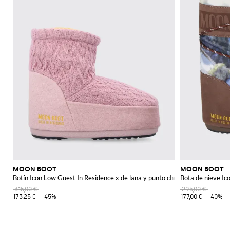
MOON BOOT
MOON BOOT
Botín Icon Low Guest In Residence x de lana y punto chevron
Bota de nieve Ic
315,00 €
295,00 €
173,25 €
-45%
177,00 €
-40%