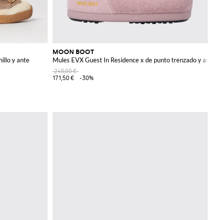
MOON BOOT
illo y ante
Mules EVX Guest In Residence x de punto trenzado y ante
245,00 €
171,50 €
-30%