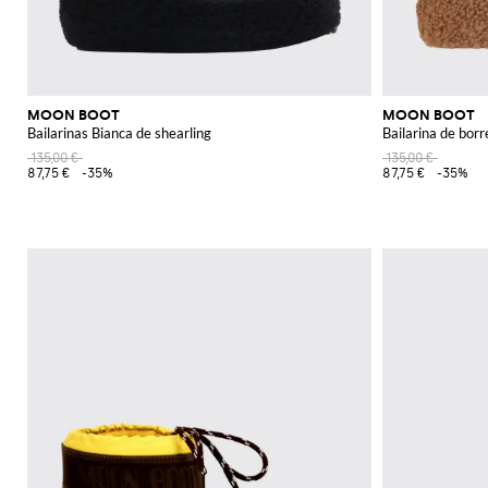
MOON BOOT
MOON BOOT
Bailarinas Bianca de shearling
Bailarina de bor
135,00 €
135,00 €
87,75 €
-35%
87,75 €
-35%