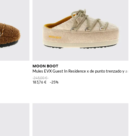
MOON BOOT
Mules EVX Guest In Residence x de punto trenzado y ante
245,00 €
183,76 €
-25%