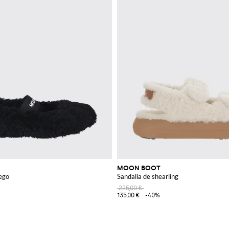
MOON BOOT
rego
Sandalia de shearling
225,00 €
135,00 €
-40%