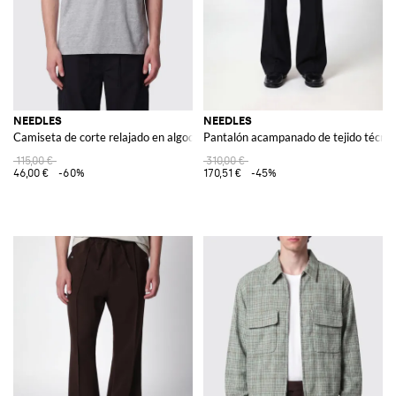
NEEDLES
NEEDLES
Camiseta de corte relajado en algodón con mariposa bordada en el pecho
Pantalón acampanado de tejido técnico 
115,00 €
310,00 €
46,00 €
-60%
170,51 €
-45%