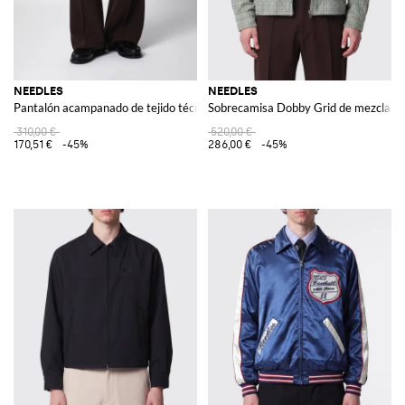
NEEDLES
NEEDLES
Pantalón acampanado de tejido técnico elástico con cintura elástica
Sobrecamisa Dobby Grid de mezcla de r
310,00 €
520,00 €
170,51 €
-45%
286,00 €
-45%