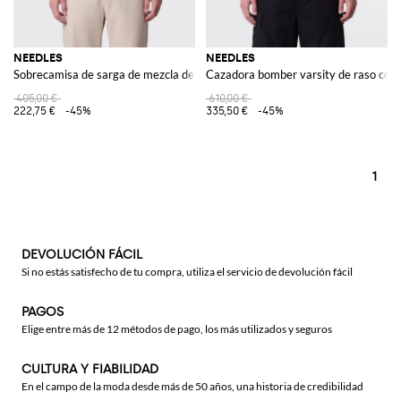
NEEDLES
NEEDLES
Sobrecamisa de sarga de mezcla de lana con cremallera de doble carro
Cazadora bomber varsity de raso con 
405,00 €
610,00 €
222,75 €
-45%
335,50 €
-45%
1
DEVOLUCIÓN FÁCIL
Si no estás satisfecho de tu compra, utiliza el servicio de devolución fácil
PAGOS
Elige entre más de 12 métodos de pago, los más utilizados y seguros
CULTURA Y FIABILIDAD
En el campo de la moda desde más de 50 años, una historia de credibilidad