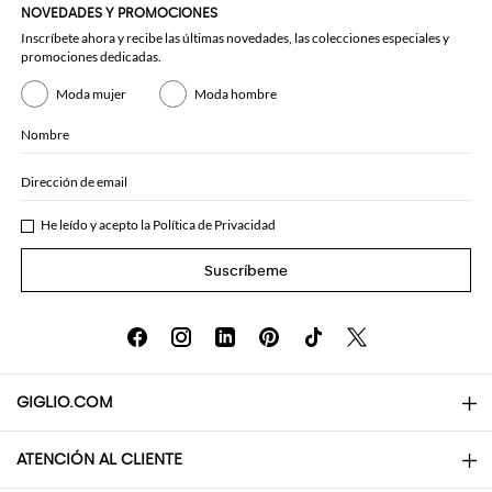
NOVEDADES Y PROMOCIONES
Inscríbete ahora y recibe las últimas novedades, las colecciones especiales y
promociones dedicadas.
Moda mujer
Moda hombre
Nombre
Dirección de email
He leído y acepto la
Política de Privacidad
Suscríbeme
GIGLIO.COM
ATENCIÓN AL CLIENTE
About