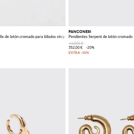
PANCONESI
lix de latón cromado para lóbulos sin perforar
Pendientes Serpent de latón cromado
440,00 €
352,00 €
-20%