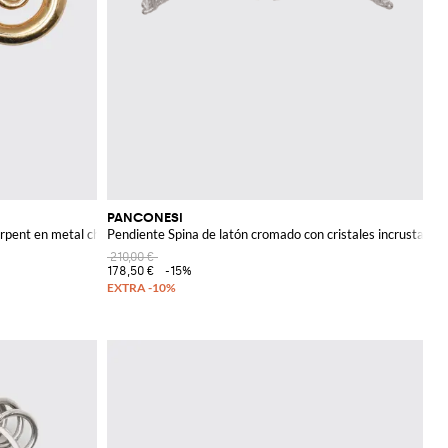
PANCONESI
rpent en metal chapado en oro 18kt
Pendiente Spina de latón cromado con cristales incrustados
210,00 €
178,50 €
-15%