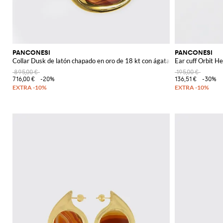
PANCONESI
PANCONESI
Collar Dusk de latón chapado en oro de 18 kt con ágata roja engastada
Ear cuff Orbit He
895,00 €
195,00 €
716,00 €
-20%
136,51 €
-30%