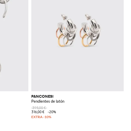
PANCONESI
Pendientes de latón
395,00 €
316,00 €
-20%