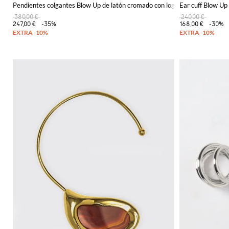
Pendientes colgantes Blow Up de latón cromado con logotipo grabado
Ear cuff Blow Up 
380,00 €
240,00 €
247,00 €
-35%
168,00 €
-30%