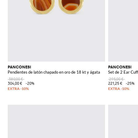
PANCONESI
PANCONESI
Pendientes de latón chapado en oro de 18 kt y ágata
Set de 2 Ear Cuf
380,00 €
295,00 €
304,00 €
-20%
221,25 €
-25%