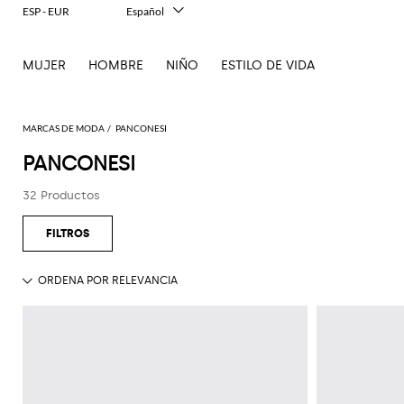
ESP - EUR
Español
Italiano
English
MUJER
HOMBRE
NIÑO
ESTILO DE VIDA
Français
Deutsch
中文
日本語
MARCAS DE MODA
PANCONESI
한국어
PANCONESI
Русский
32 Productos