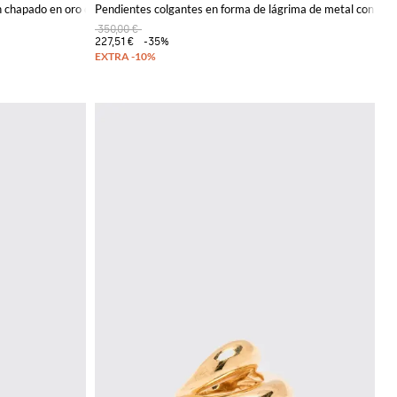
 chapado en oro de 18 quilates
Pendientes colgantes en forma de lágrima de metal con pie
350,00 €
227,51 €
-35%