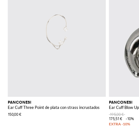
PANCONESI
PANCONESI
Ear Cuff Three Point de plata con strass incrustados
Ear Cuff Blow Up
150,00 €
195,00 €
175,51 €
-10%