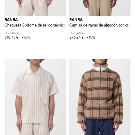
RANRA
RANRA
Chaqueta Epitome de tejido técnico
Camisa de rayas de algodón con cuello 
375,00 €
325,00 €
318,75 €
-15%
276,24 €
-15%