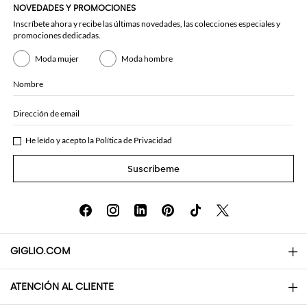
NOVEDADES Y PROMOCIONES
Inscríbete ahora y recibe las últimas novedades, las colecciones especiales y
promociones dedicadas.
Moda mujer
Moda hombre
Nombre
Dirección de email
He leído y acepto la
Política de Privacidad
Suscríbeme
GIGLIO.COM
ATENCIÓN AL CLIENTE
About