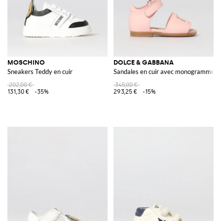
MOSCHINO
DOLCE & GABBANA
Sneakers Teddy en cuir
Sandales en cuir avec monogramme D
202,00 €
345,00 €
131,30 €
-35%
293,25 €
-15%