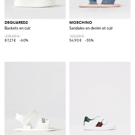
DSQUARED2
MOSCHINO
Baskets en cuir
Sandales en denim et cuir
218,00 €
122,00 €
87,21 €
-60%
54,90 €
-55%