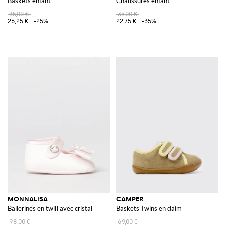
Baskets enfant
Chaussures enfant
35,00 €
35,00 €
26,25 €
-25%
22,75 €
-35%
MONNALISA
CAMPER
Ballerines en twill avec cristal
Baskets Twins en daim
98,00 €
69,00 €