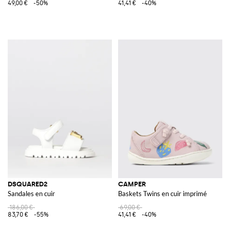
49,00 €
-50%
41,41 €
-40%
DSQUARED2
CAMPER
Sandales en cuir
Baskets Twins en cuir imprimé
186,00 €
69,00 €
83,70 €
-55%
41,41 €
-40%