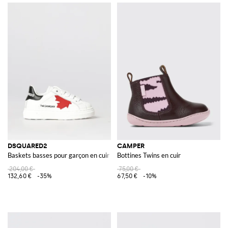
DSQUARED2
CAMPER
Baskets basses pour garçon en cuir de veau avec logo imprimé
Bottines Twins en cuir
204,00 €
75,00 €
132,60 €
-35%
67,50 €
-10%