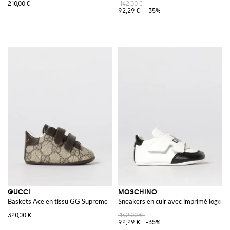
210,00 €
142,00 €
92,29 €
-35%
GUCCI
MOSCHINO
Baskets Ace en tissu GG Supreme
Sneakers en cuir avec imprimé logo
320,00 €
142,00 €
92,29 €
-35%