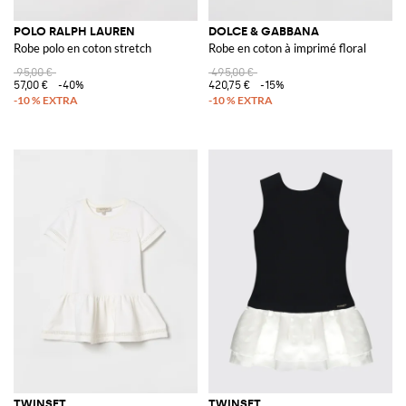
POLO RALPH LAUREN
DOLCE & GABBANA
Robe polo en coton stretch
Robe en coton à imprimé floral
95,00 €
495,00 €
57,00 €
-40%
420,75 €
-15%
TWINSET
TWINSET