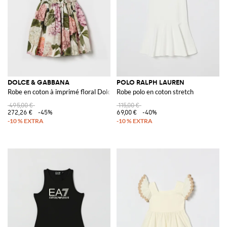
DOLCE & GABBANA
POLO RALPH LAUREN
Robe en coton à imprimé floral Dolce e Gabbana
Robe polo en coton stretch
495,00 €
115,00 €
272,26 €
-45%
69,00 €
-40%