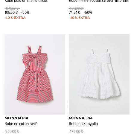
Robe polo en maille tricot
Robe mini en coton stretch imprimé
150,00 €
149,00 €
105,00 €
-30%
74,51 €
-50%
MONNALISA
MONNALISA
Robe en coton rayé
Robe en Sangallo
203,00 €
176,00 €