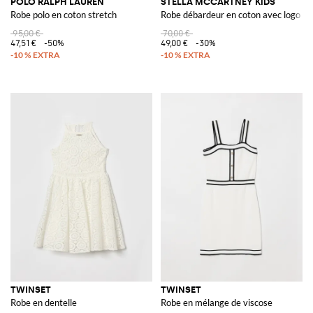
POLO RALPH LAUREN
STELLA MCCARTNEY KIDS
Robe polo en coton stretch
Robe débardeur en coton avec logo
95,00 €
70,00 €
47,51 €
-50%
49,00 €
-30%
TWINSET
TWINSET
Robe en dentelle
Robe en mélange de viscose