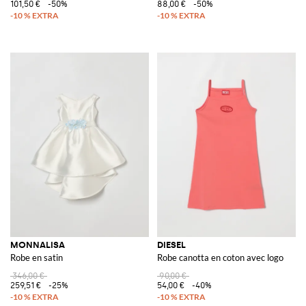
101,50 €
-50%
88,00 €
-50%
MONNALISA
DIESEL
Robe en satin
Robe canotta en coton avec logo
346,00 €
90,00 €
259,51 €
-25%
54,00 €
-40%