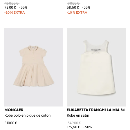
160,00 €
90,00 €
72,00 €
-55%
58,50 €
-35%
MONCLER
ELISABETTA FRANCHI LA MIA BAM
Robe polo en piqué de coton
Robe en satin
210,00 €
349,00 €
139,60 €
-60%