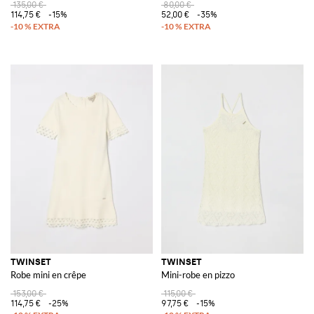
135,00 €
80,00 €
114,75 €
-15%
52,00 €
-35%
TWINSET
TWINSET
Robe mini en crêpe
Mini-robe en pizzo
153,00 €
115,00 €
114,75 €
-25%
97,75 €
-15%