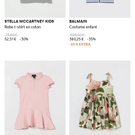
STELLA MCCARTNEY KIDS
BALMAIN
Robe t-shirt en coton
Costume enfant
75,00 €
585,00 €
52,51 €
-30%
380,25 €
-35%