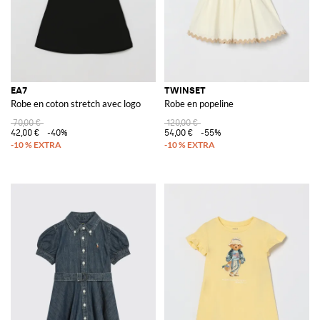
EA7
TWINSET
Robe en coton stretch avec logo
Robe en popeline
70,00 €
120,00 €
42,00 €
-40%
54,00 €
-55%