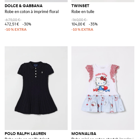
DOLCE & GABBANA
TWINSET
Robe en coton à imprimé floral
Robe en tulle
675,00 €
160,00 €
472,51 €
-30%
104,00 €
-35%
POLO RALPH LAUREN
MONNALISA