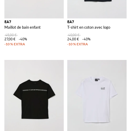
EA7
EA7
Maillot de bain enfant
T-shirt en coton avec logo
45,00 €
40,00 €
27,00 €
-40%
24,00 €
-40%