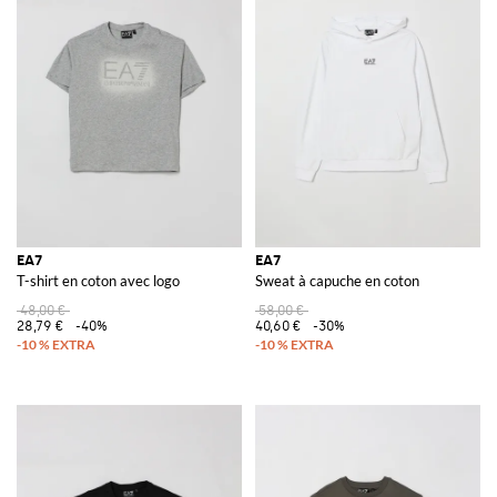
EA7
EA7
T-shirt en coton avec logo
Sweat à capuche en coton
48,00 €
58,00 €
28,79 €
-40%
40,60 €
-30%