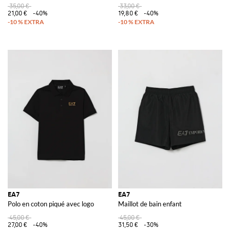
35,00 €
33,00 €
21,00 €
-40%
19,80 €
-40%
EA7
EA7
Polo en coton piqué avec logo
Maillot de bain enfant
45,00 €
45,00 €
27,00 €
-40%
31,50 €
-30%