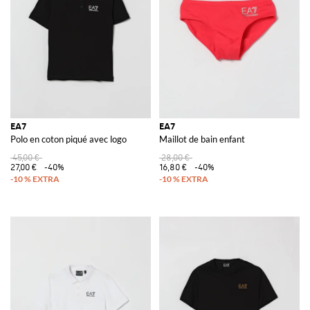
EA7
EA7
Polo en coton piqué avec logo
Maillot de bain enfant
45,00 €
28,00 €
27,00 €
-40%
16,80 €
-40%