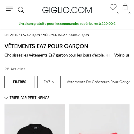
0
0
Rechercher
Livraison gratuite pour les commandes supérieures à 220,00 €
ENFANTS
EA7 GARÇON
VÊTEMENTS EA7 POUR GARÇON
VÊTEMENTS EA7 POUR GARÇON
Choisissez les
vêtements Ea7 garçon
pour les jours d'école, les temps
Voir plus
Voir plus
libres, et pour les occasions spéciales. Laissez-vous inspirer par notre
sélection de
vêtements Ea7 pour garçon
en ligne et créez pleins de styles
28 Articles
amusants pour votre petit homme.
Découvrez la nouvelle collection de
vêtements garçon Ea7 en ligne
sur
GIGLIO.COM