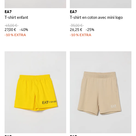
EA7
EA7
T-shirt enfant
T-shirt en coton avec mini logo
45,00 €
35,00 €
27,00 €
-40%
26,25 €
-25%