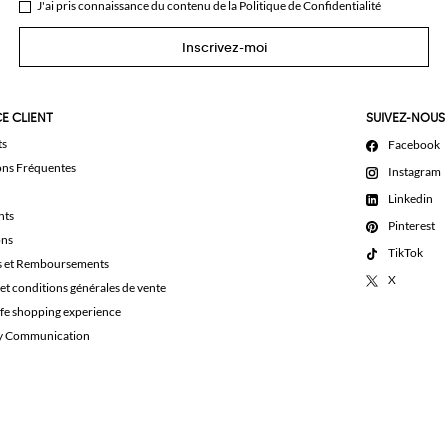
J'ai pris connaissance du contenu de la
Politique de Confidentialité
Inscrivez-moi
E CLIENT
SUIVEZ-NOUS
ts
Facebook
ons Fréquentes
Instagram
Linkedin
nts
Pinterest
ons
TikTok
s et Remboursements
X
et conditions générales de vente
afe shopping experience
ty Communication