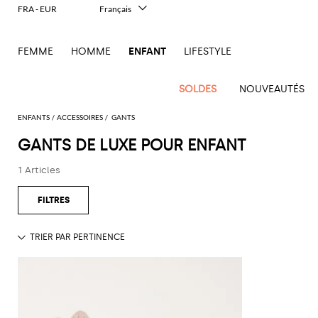
FRA - EUR
Français
Italiano
English
FEMME
HOMME
ENFANT
LIFESTYLE
Deutsch
Español
中文
SOLDES
NOUVEAUTÉS
日本語
한국어
ENFANTS
ACCESSOIRES
GANTS
Русский
GANTS DE LUXE POUR ENFANT
Tout
Tout
Tout
Sac
Nouvel
l'outlet
l'outlet
l'outlet
1 Articles
Bavoir
Arrivage
Voir
Voir
Voir
Voir
Voir
Voir
Voir
Voir
Chaussures
Voir
Voir
Vestes
Robes
Barboteuses
Serre
Enfant
tout
tout
tout
tout
tout
tout
tout
tout
Garçon
tout
tout
Pulls
T-
Vestes
Tete
Balenciaga
Balenciaga
Blazers
Burberry
Robes
Burberry
Robe
Chiara
Chaussures
Bavoir
Balmain
Moncler
Moncler
Moncler
Il
Foulard
Shirt
T-
T-
Ceinture
Ferragni
Fille
Gufo
Balmain
Balmain
Chemises
Diesel
Manteaux
Dolce &
Manteaux
Ceinture
Burberry
MSGM
MSGM
MSGM
Gants
shirts
Manteaux
shirts
Couverture
Gabbana
Diesel
Chaussures
Kids
Kids
Kids
Miss
Burberry
Burberry
Manteaux
Dsquared2
Ensembles
Ensemble
Chapeau
Chiara
Mini
Jeans
Pulls
Combinasions
Bébé
Blumarine
Barrette
Elisabetta
Dsquared2
Ferragni
Off-
Off-
Off-
Sacs
Dolce &
Dolce &
Veste
Ea7
Vestes
Vestes
Chapeau
Pantalons
Vestes
Pulls
Franchi
white
white
white
Moncler
Gants
Gabbana
Gabbana
Fendi
Dolce &
Noeud
Jeans
Gucci
Jupe
Chapeaux
La Mia
Kids
Kids
Kids
Chapeaux
Chapeaux
Gabbana
Monnalisa
papillon
Cravate
Dsquared2
Dsquared2
Pull
Gucci
Fille
Bambina
Pull
Il
Jeans
Palm
Palm
Palm
Chassures
Chassures
Dsquared2
Moschino
Poches
Elisabetta
Elisabetta
Gufo
T-
Chaussettes
Golden
Angels
Angels
Angels
T-
Pull
Couture