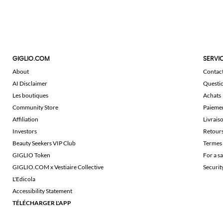
GIGLIO.COM
SERVIC
About
Contac
AI Disclaimer
Questi
Les boutiques
Achats
Community Store
Paieme
Affiliation
Livrais
Investors
Retour
Beauty Seekers VIP Club
Termes 
GIGLIO Token
For a s
GIGLIO.COM x Vestiaire Collective
Securi
L'Edicola
Accessibility Statement
TÉLÉCHARGER L'APP