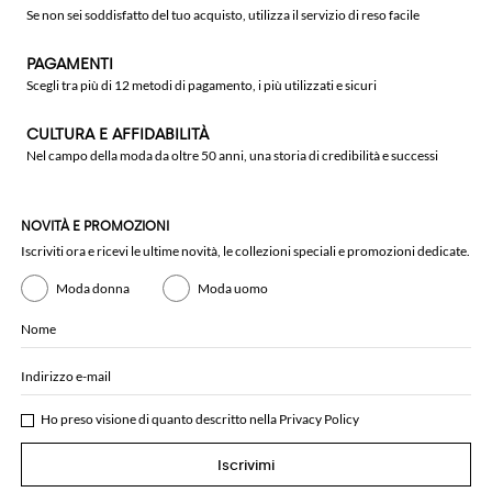
Se non sei soddisfatto del tuo acquisto, utilizza il servizio di reso facile
PAGAMENTI
Scegli tra più di 12 metodi di pagamento, i più utilizzati e sicuri
CULTURA E AFFIDABILITÀ
Nel campo della moda da oltre 50 anni, una storia di credibilità e successi
NOVITÀ E PROMOZIONI
Iscriviti ora e ricevi le ultime novità, le collezioni speciali e promozioni dedicate.
Moda donna
Moda uomo
Nome
Indirizzo e-mail
Ho preso visione di quanto descritto nella
Privacy Policy
Iscrivimi