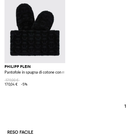
PHILIPP PLEIN
Pantofole in spugna di cotone con monogram jacquard
179,00 €
170,04 €
-5%
1
RESO FACILE