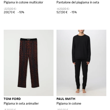
Pigiama in cotone multicolor
Pantalone del piagiama in seta
223,00 €
620,00 €
200,70 €
-10%
527,00 €
-15%
TOM FORD
PAUL SMITH
Pigiama in seta animalier
Pigiama in cotone
820,00 €
195,00 €