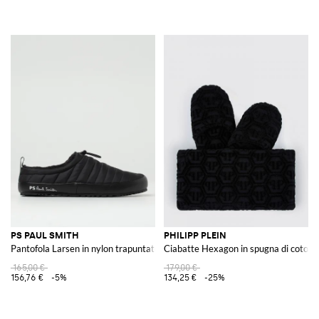
PS PAUL SMITH
PHILIPP PLEIN
Pantofola Larsen in nylon trapuntato
Ciabatte Hexagon in spugna di coto
165,00 €
179,00 €
156,76 €
-5%
134,25 €
-25%