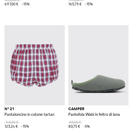
697,00 €
-15%
165,75 €
-15%
N° 21
CAMPER
Pantaloncino in cotone tartan
Pantofola Wabi in feltro di lana
145,00 €
85,00 €
123,24 €
-15%
80,75 €
-5%