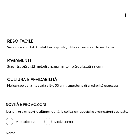
1
RESO FACILE
Se non sei soddisfatto del tuo acquisto, utilizza il servizio di reso facile
PAGAMENTI
Scegli tra più di 12 metodi di pagamento, i più utilizzati e sicuri
CULTURA E AFFIDABILITÀ
Nel campo della moda da oltre 50 anni, una storia di credibilità e successi
NOVITÀ E PROMOZIONI
Iscriviti ora e ricevi le ultime novità, le collezioni speciali e promozioni dedicate.
Moda donna
Moda uomo
Nome