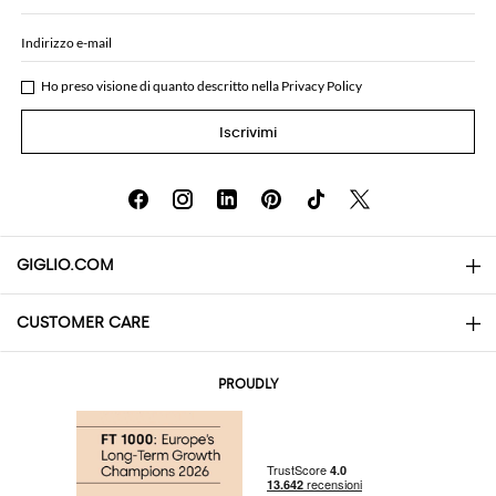
Indirizzo e-mail
Ho preso visione di quanto descritto nella
Privacy Policy
Iscrivimi
GIGLIO.COM
CUSTOMER CARE
About
Contatti
AI Disclaimer
PROUDLY
Domande Frequenti
Acquisti
Le Boutique
Pagamenti
Spedizioni
Community Store