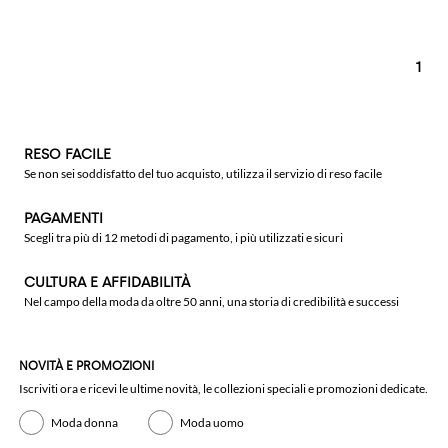
1
RESO FACILE
Se non sei soddisfatto del tuo acquisto, utilizza il servizio di reso facile
PAGAMENTI
Scegli tra più di 12 metodi di pagamento, i più utilizzati e sicuri
CULTURA E AFFIDABILITÀ
Nel campo della moda da oltre 50 anni, una storia di credibilità e successi
NOVITÀ E PROMOZIONI
Iscriviti ora e ricevi le ultime novità, le collezioni speciali e promozioni dedicate.
Moda donna
Moda uomo