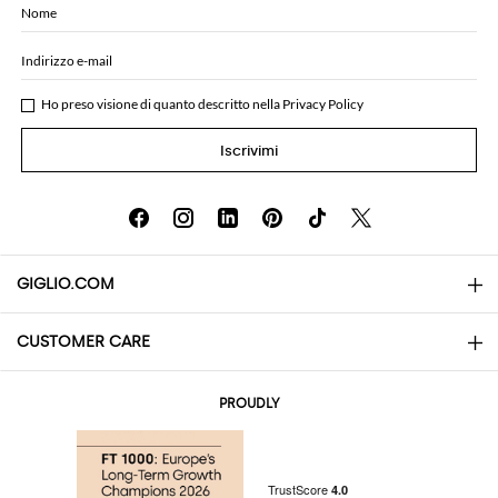
Nome
Indirizzo e-mail
Ho preso visione di quanto descritto nella
Privacy Policy
Iscrivimi
GIGLIO.COM
CUSTOMER CARE
About
Contatti
AI Disclaimer
PROUDLY
Domande Frequenti
Acquisti
Le Boutique
Pagamenti
Spedizioni