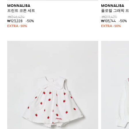
MONNALISA
MONNALISA
프린트 코튼 세트
플로럴 그래픽 프
₩246,424
₩211,471
₩123,228
-50%
₩105,744
-50%