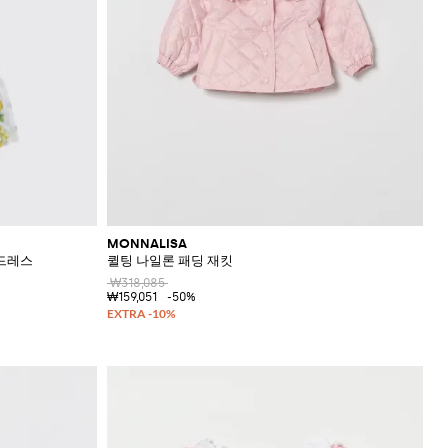
MONNALISA
 드레스
퀼팅 나일론 패딩 재킷
₩318,085
₩159,051
-50%