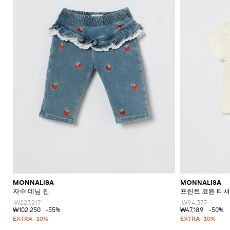
MONNALISA
MONNALISA
자수 데님 진
프린트 코튼 티
₩227,217
₩94,377
₩102,250
-55%
₩47,189
-50%