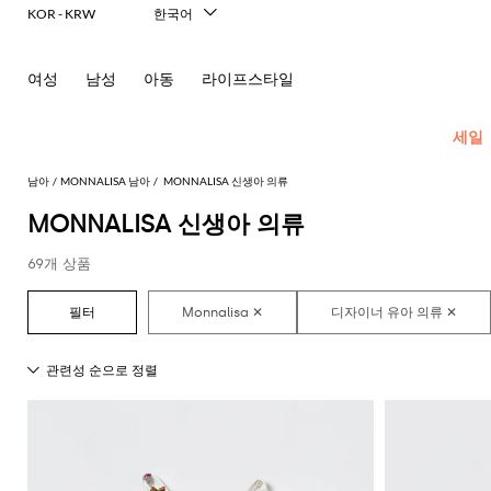
KOR - KRW
한국어
Italiano
English
여성
남성
아동
라이프스타일
Français
Deutsch
Español
세일
中文
日本語
남아
MONNALISA 남아
MONNALISA 신생아 의류
Русский
MONNALISA 신생아 의류
모
See
모
모
모
모
모
69개 상품
all
두
두
두
든
든
든
가
보
보
보
콘
콘
콘
코
아
방
기
기
기
센
센
센
트
동
트
트
트
턱
스
롬
모
삭
드
모
View
모
View
모
모
패
영
영
영
받
웨
퍼
자
스
레
all
all
두
두
두
두
션
역
역
역
이
터
스
액
보
보
스
보
여
보
아
신
Balenciaga
Elisabetta
Moncler
재
장
장
헤
기
티
기
웨
기
아
기
기
Franchi
상
스
Balmain
MSGM
킷
난
난
어
셔
터
모
양
품
세
아
커
Moncler
Burberry
Diesel
Moschino
Balmain
Stella
Marcelo
Fendi
꾸
꾸
Burberry
Off-
밴
츠
자
스
말
트
Couture
McCartney
Burlon
재
Monnalisa
white
Fendi
Dsquared2
Burberry
러
러
Gucci
드
Dolce &
웨