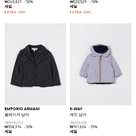
₩265,821
-30%
₩520,529
-10%
EMPORIO ARMANI
K-WAY
블레이저 남아
재킷 남아
₩398,797
₩225,418
₩358,914
-10%
₩191,604
-15%