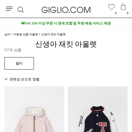
0
0
검
₩569,106 이상 주문 시 관세 포함 및 무료 배송 서비스 제공
색
남아
아동용 상품 아울렛
신생아 재킷 아울렛
신생아 재킷 아울렛
57개 상품