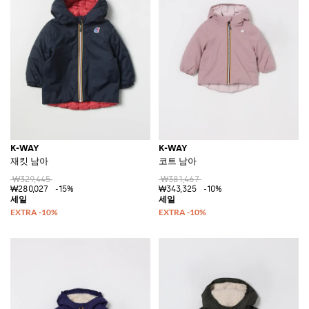
K-WAY
K-WAY
재킷 남아
코트 남아
₩329,445
₩381,467
₩280,027
-15%
₩343,325
-10%