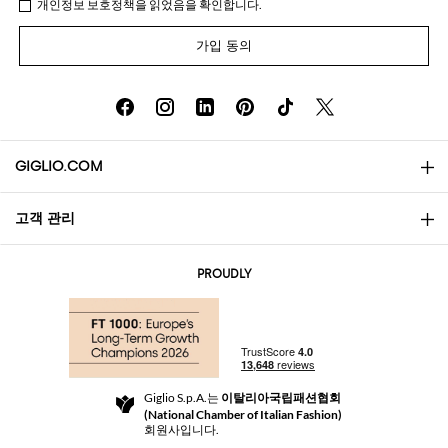
개인정보 보호정책
을 읽었음을 확인합니다.
가입 동의
GIGLIO.COM
고객 관리
소개
문의
AI Disclaimer
PROUDLY
자주 묻는 질문과 답변
쇼핑
부티크
결제
배송
Community Store
반품 및 환불
Giglio S.p.A.는
이탈리아국립패션협회
이용 약관
(National Chamber of Italian Fashion)
For a safe shopping experience
제휴 프로그램
회원사입니다.