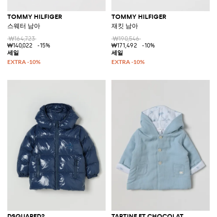
TOMMY HILFIGER
TOMMY HILFIGER
스웨터 남아
재킷 남아
₩164,723
₩190,546
₩140,022
-15%
₩171,492
-10%
DSQUARED2
TARTINE ET CHOCOLAT