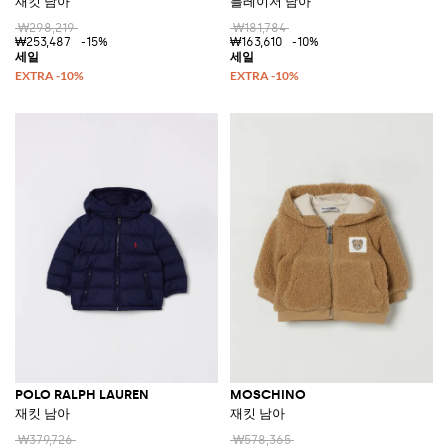
재킷 남아
블레이저 남아
₩298,219
₩181,784
₩253,487
-15%
₩163,610
-10%
POLO RALPH LAUREN
MOSCHINO
재킷 남아
재킷 남아
₩379,726
₩578,365