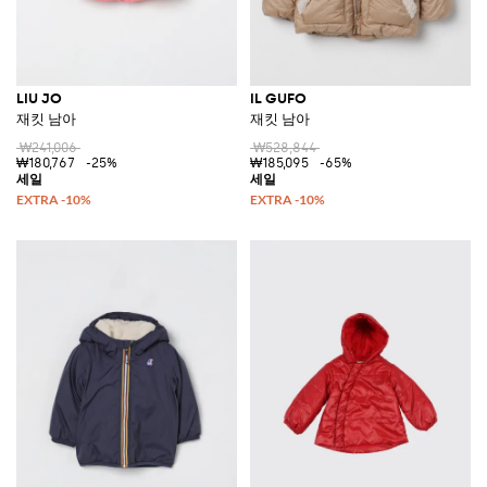
LIU JO
IL GUFO
재킷 남아
재킷 남아
₩241,006
₩528,844
₩180,767
-25%
₩185,095
-65%