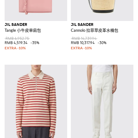
JIL SANDER
JIL SANDER
Tangle 小牛皮单肩包
Cannolo 拉菲草皮革水桶包
RMB 6,952.75
RMB 14,739.94
RMB 4,519.34
-35%
RMB 10,317.94
-30%