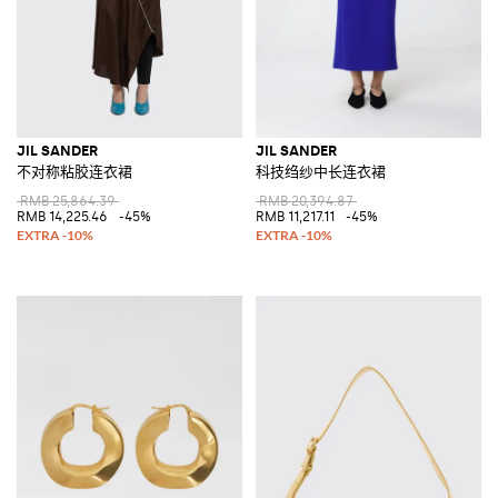
JIL SANDER
JIL SANDER
不对称粘胶连衣裙
科技绉纱中长连衣裙
RMB 25,864.39
RMB 20,394.87
RMB 14,225.46
-45%
RMB 11,217.11
-45%