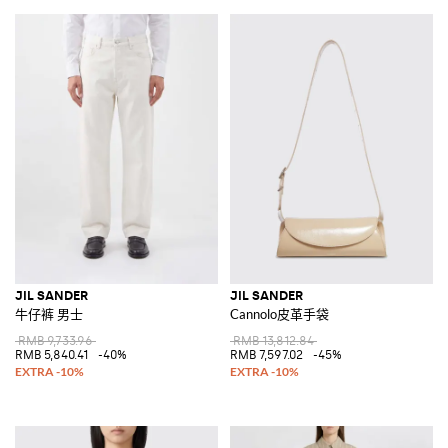
JIL SANDER
JIL SANDER
牛仔裤 男士
Cannolo皮革手袋
RMB 9,733.96
RMB 13,812.84
RMB 5,840.41
-40%
RMB 7,597.02
-45%