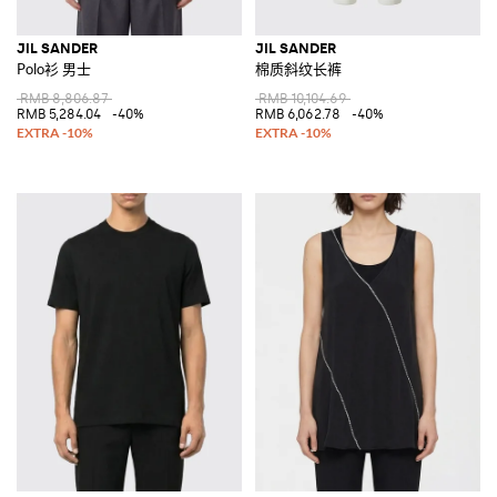
JIL SANDER
JIL SANDER
Polo衫 男士
棉质斜纹长裤
RMB 8,806.87
RMB 10,104.69
RMB 5,284.04
-40%
RMB 6,062.78
-40%