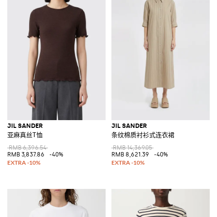
JIL SANDER
JIL SANDER
亚麻真丝T恤
条纹棉质衬衫式连衣裙
RMB 6,396.54
RMB 14,369.05
RMB 3,837.86
-40%
RMB 8,621.39
-40%