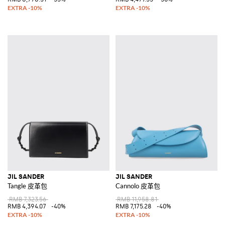
JIL SANDER
JIL SANDER
Tangle 皮革包
Cannolo 皮革包
RMB 7,323.56
RMB 11,958.81
RMB 4,394.07
-40%
RMB 7,175.28
-40%