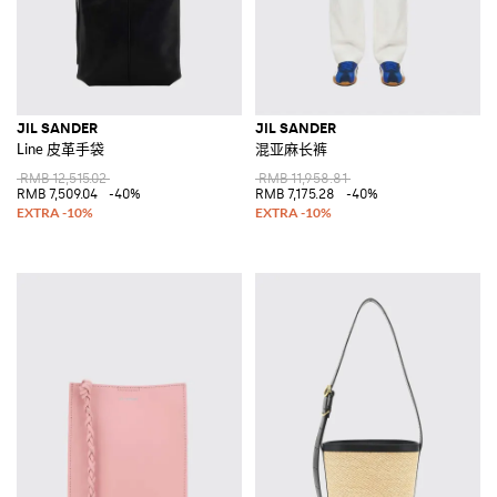
JIL SANDER
JIL SANDER
Line 皮革手袋
混亚麻长裤
RMB 12,515.02
RMB 11,958.81
RMB 7,509.04
-40%
RMB 7,175.28
-40%