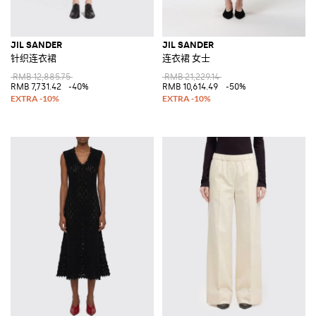
JIL SANDER
JIL SANDER
针织连衣裙
连衣裙 女士
RMB 12,885.75
RMB 21,229.14
RMB 7,731.42
-40%
RMB 10,614.49
-50%