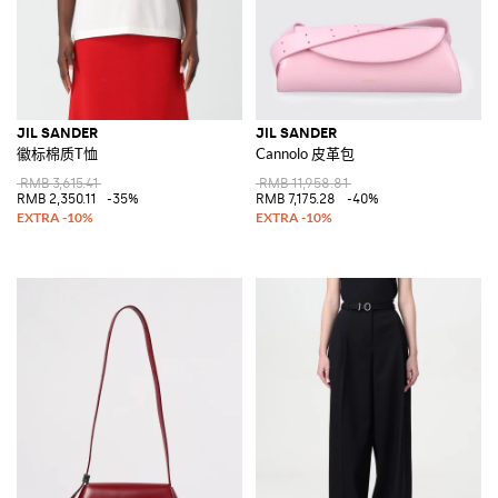
JIL SANDER
JIL SANDER
徽标棉质T恤
Cannolo 皮革包
RMB 3,615.41
RMB 11,958.81
RMB 2,350.11
-35%
RMB 7,175.28
-40%