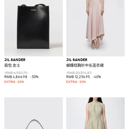
JIL SANDER
JIL SANDER
肩包 女士
蝴蝶结胸针中长连衣裙
RMB 6,952.75
RMB 20,394.87
RMB 4,866.98
-30%
RMB 12,236.95
-40%