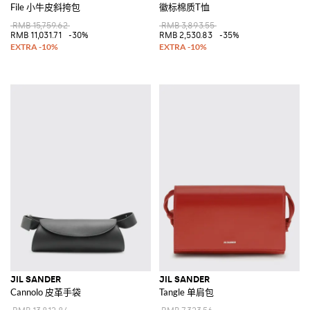
File 小牛皮斜挎包
徽标棉质T恤
RMB 15,759.62
RMB 3,893.55
RMB 11,031.71
-30%
RMB 2,530.83
-35%
JIL SANDER
JIL SANDER
Cannolo 皮革手袋
Tangle 单肩包