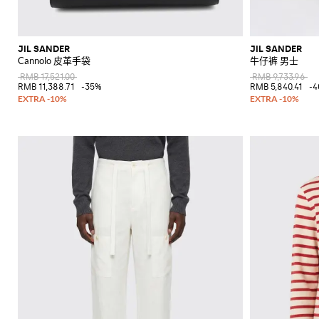
JIL SANDER
JIL SANDER
Cannolo 皮革手袋
牛仔裤 男士
RMB 17,521.00
RMB 9,733.96
RMB 11,388.71
-35%
RMB 5,840.41
-