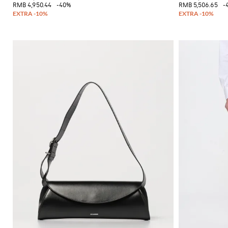
RMB 4,950.44
-40%
RMB 5,506.65
-