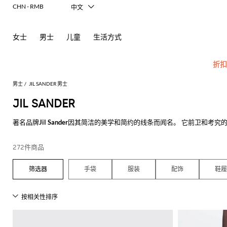
CHN - RMB
中文
Italiano
English
女士
男士
儿童
生活方式
Français
Deutsch
Español
折扣
日本語
한국어
男士
JIL SANDER 男士
Русский
JIL SANDER
所
查
著名品牌
Jil Sander
因其简洁的美学和简约的线条而闻名。 它前卫和考究的
查
有
看
Sander使用高品质原材料来保证每一件单品都非常舒适且经久耐穿。
看
配
所
男
查
查
查
查
查
查
查
查
查
所
探索我们不同款式的
Jil Sander服装
，购物满500€免费配送就在Giglio.co
272件商品
饰
有
士
看
看
看
看
看
看
看
看
看
有
查看所有
JIL SANDER
Carhartt
新
查
所
所
所
所
所
所
所
所
所
所
所
所
所
化
眼
Dsquared2
New
手袋
服装
配饰
鞋履
WIP
款
看
有
有
有
有
有
有
有
有
有
有
有
有
有
妆
镜
Balance
Etro
莫
奥
所
服
手
鞋
Emporio
品
包
Alexander
Acne
Balmain
Acne
Bottega
Emporio
Alexander
Adidas
Balenciaga
Ferragamo
Marni
Versace
现
袜
Fay
Armani
有
装
袋
履
牌
McQueen
Studios
Studios
Veneta
Armani
McQueen
Jeans
代
丝
子
Burberry
Asics
Bottega
Gucci
New
Emporio
卡
莱
折
Couture
Golden
Adidas
POLO
Jw
Balmain
Adidas
Barbour
Burberry
Jacquemus
Bottega
Veneta
Balance
剪
公
麻
牛
巾
Etro
Autry
Loewe
Armani
钥
Goose
扣
Anderson
Veneta
衫
裁
文
底
仔
Alexander
Bottega
Barbour
Carhartt
Etro
JW
Burberry
Off-
围
匙
Fendi
Birkenstock
Maison
Jacquemus