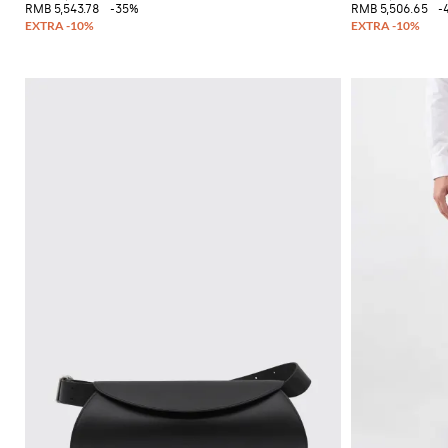
必
RMB 5,543.78
-35%
RMB 5,506.65
-
备