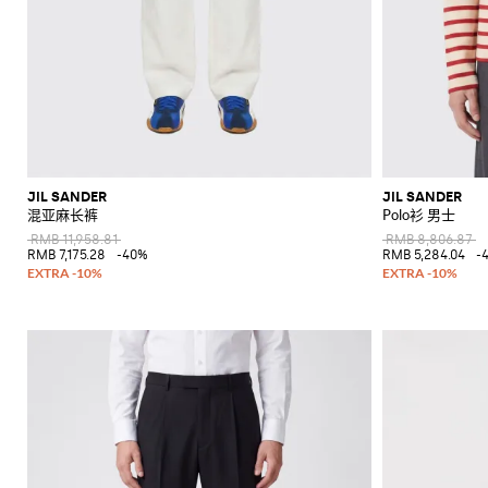
JIL SANDER
JIL SANDER
混亚麻长裤
Polo衫 男士
RMB 11,958.81
RMB 8,806.87
RMB 7,175.28
-40%
RMB 5,284.04
-