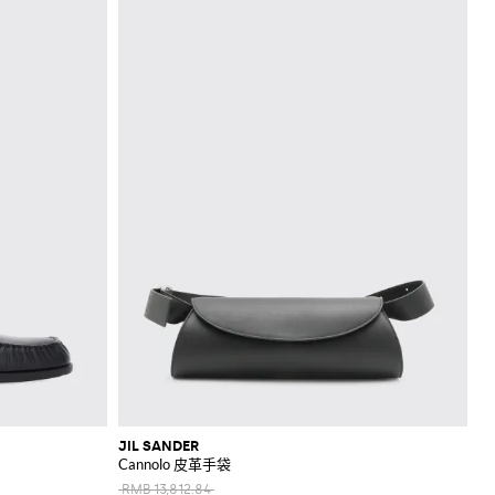
JIL SANDER
Cannolo 皮革手袋
RMB 13,812.84