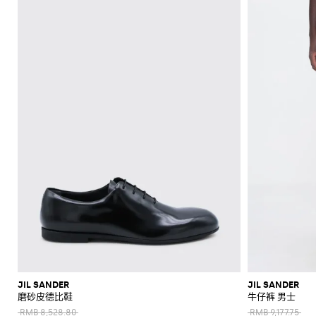
上
手
辛
眼
专
POLO
McQueen
Loewe
Veneta
WIP
包
Anderson
鞋
Dolce &
手
White
裤
西
Brunello
现
Belstaff
Fendi
Fendi
Margiela
巾
圈
Saint
Golden
Gabbana
New
袋
Brunello
Maison
Brunello
服
Diesel
Marni
Our
代
斜
莫
衬
C.P.
Laurent
Jil
Goose
Gucci
Saint
帽
钱
Era
新
衫
袋
鞋
镜
区
Cucinelli
Margiela
Cucinelli
Ferragamo
Legacy
Cucinelli
外
传
挎
卡
服
衫
Company
Dsquared2
Sander
Rains
Laurent
Thom
Hogan
子
Ferragamo
包
Off-
SHOP
SHOP
SHOP
SHOP
SHOP
SHOP
SHOP
Diesel
套
New
Burberry
Gucci
Polo
统
包
辛
装
Carhartt
Browne
Emporio
Saint
The
Thom
裤
和
White
Marni
Saint
NOW
NOW
NOW
NOW
NOW
NOW
NOW
Balance
珠
Ralph
鞋
Dolce &
Dolce &
WIP
Armani
Laurent
North
Maison
Browne
卫
高
旅
配
子
卡
Valentino
Laurent
Lauren
Palm
宝
New
Gabbana
Nike
Gabbana
Face
Margiela
衣
Diesel
JW
Valentino
Valentino
性
行
凉
饰
包
Angels
Versace
Balance
Tom
大
首
Stone
Ferragamo
Salomon
Etro
Anderson
Garavani
Saint
能
包
鞋
Hugo
Ford
Versace
大
Island
鞋
衣
饰
The
领
Zegna
Nike
Laurent
Gucci
运
Fendi
Mm6
Gucci
衣
North
Jacquemus
背
穆
Valentino
履
Zegna
结
Tommy
Dolce &
Salomon
西
皮
Maison
Tod's
动
Face
Garavani
包
勒
Hilfiger
JW
泳
Gabbana
Margiela
服
带
手
鞋
Valentino
Versace
鞋
Anderson
Versace
装
Nike
腰
套
Gucci
表
Our
Garavani
Jeans
标
MM6
包
牛
装
Legacy
夹
Couture
志
Maison
津
克
Polo
T
手
Margiela
性
鞋
Ralph
和
恤
袋
外
Lauren
外
和
运
套
Stone
套
背
动
独
Island
心
鞋
毛
特
衣
风
短
衬
和
衣
靴
衫
针
和
JIL SANDER
JIL SANDER
针
磨砂皮德比鞋
牛仔裤 男士
织
雨
织
衫
衣
RMB 8,528.80
RMB 9,177.75