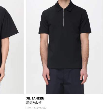
JIL SANDER
混棉Polo衫
RMB 6,396.54