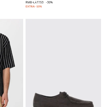
RMB 4,477.53
-30%