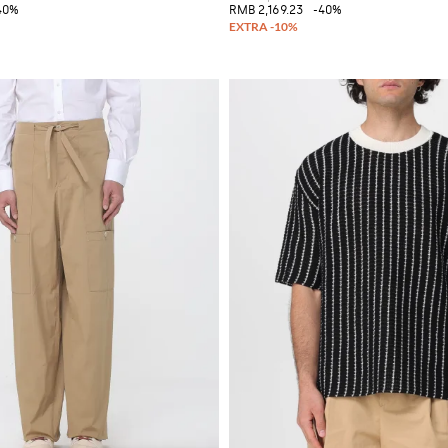
40%
RMB 2,169.23
-40%