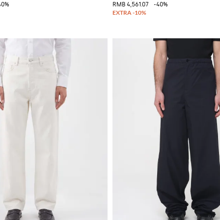
40%
RMB 4,561.07
-40%