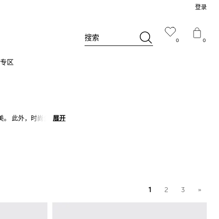
登录
搜索
0
0
专区
 此外，时尚企业Jil
展开
展开
1
2
3
»