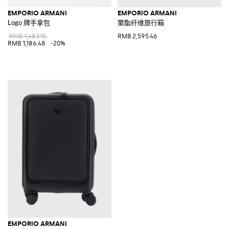
EMPORIO ARMANI
EMPORIO ARMANI
Logo 牌手拿包
聚酯纤维旅行箱
RMB 1,483.15
RMB 2,595.46
RMB 1,186.48
-20%
EMPORIO ARMANI