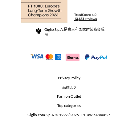
订单
实体精品店
支付
配送政策
Community Store
退货与退款
Giglio S.p.A.是意大利国家时装商会成
销售条款与条件
员
For a safe shopping experience
加盟计划
Security Communication
Investors
Beauty Seekers VIP Club
Privacy Policy
GIGLIO Token
品牌 A-Z
Fashion Outlet
GIGLIO.COM x Vestiaire Collective
Top categories
Giglio.com S.p.A. © 1997 / 2026 - P.I. 05654840825
L'Edicola
Accessibility Statement