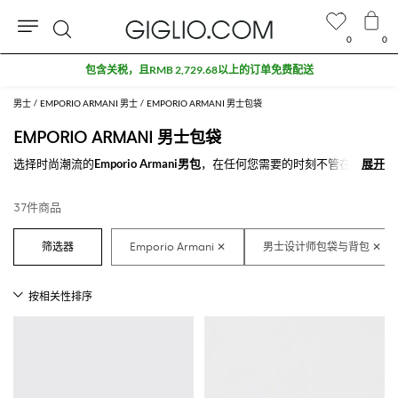
0
0
搜
索
男士
EMPORIO ARMANI 男士
EMPORIO ARMANI 男士包袋
EMPORIO ARMANI 男士包袋
选择时尚潮流的
Emporio Armani男包
，在任何您需要的时刻不管在工作
展开
展开
中还是休闲时刻都能陪伴在您身边。您只需要轻轻点击几下就可以得到您
喜爱的
Emporio Armani名牌男包
。
37件商品
在GIGLIO.COM上探索最新款
在线Emporio Armani男士手袋
。