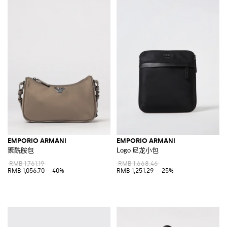
EMPORIO ARMANI
EMPORIO ARMANI
聚酰胺包
Logo 尼龙小包
RMB 1,761.19
RMB 1,668.46
RMB 1,056.70
-40%
RMB 1,251.29
-25%