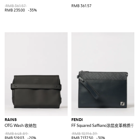
RMB 361.57
RMB 361.57
RMB 235.00
-35%
RAINS
FENDI
OTG Wash 收纳包
FF Squared Saffiano涂层皮革棉质手
RMB 648.89
RMB 10,196.39
RMB 519.03
-20%
RMB 7,137.50
-30%