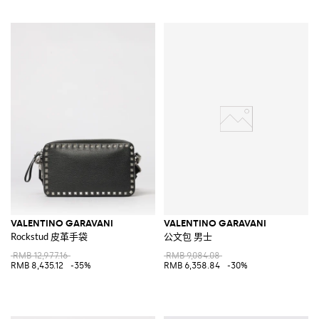
VALENTINO GARAVANI
VALENTINO GARAVANI
Rockstud 皮革手袋
公文包 男士
RMB 12,977.16
RMB 9,084.08
RMB 8,435.12
-35%
RMB 6,358.84
-30%