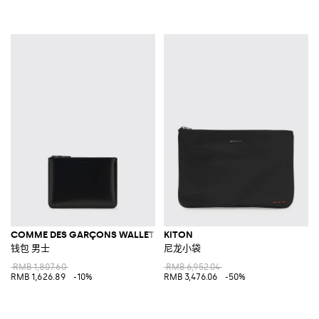
COMME DES GARÇONS WALLET
KITON
钱包 男士
尼龙小袋
RMB 1,807.60
RMB 6,952.04
RMB 1,626.89
-10%
RMB 3,476.06
-50%