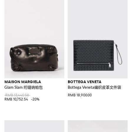
MAISON MARGIELA
BOTTEGA VENETA
Glam Slam 绗缝纳帕包
Bottega Veneta编织皮革文件袋
RMB 13,440.58
RMB 18,900.00
RMB 10,752.54
-20%