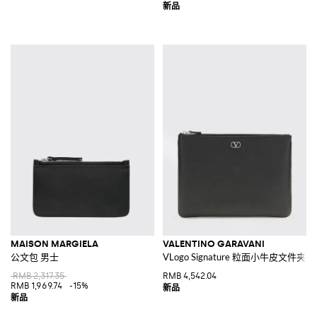
MAISON MARGIELA
VALENTINO GARAVANI
公文包 男士
VLogo Signature 粒面小牛皮文件夹
RMB 2,317.35
RMB 4,542.04
RMB 1,969.74
-15%