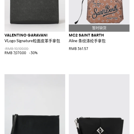
VALENTINO GARAVANI
MC2 SAINT BARTH
VLogo Signature粒面皮革手拿包
Aline 条纹涤纶手拿包
RMB 10,100.00
RMB 361.57
RMB 7,070.00
-30%