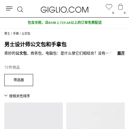
0
0
搜
奥特莱斯专区额外九折
索
男士
手袋
公文包
男士设计师公文包和手拿包
奇妙的
公文包
，商务包，电脑包：是什么使它们相结合？没有一个清晰的
展开
展开
时间，即使是最新的款式，也总是适合正式的场合。一个
男士商务包
能使
您的搭配更经典和优雅，不管是搭配您的工作装还是休闲装，是您最好的
72件商品
选择。
探索GIGLIO.COM
在线精品店男士公文包
，不要忘记购物满500欧，我们
为您免费配送。