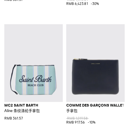
RMB 6,423.81
-30%
MC2 SAINT BARTH
COMME DES GARÇONS WALLET
Aline 条纹涤纶手拿包
手拿包
RMB 361.57
RMB 1,019.58
RMB 917.56
-10%