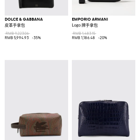
DOLCE & GABBANA
EMPORIO ARMANI
皮革手拿包
Logo 牌手拿包
RMB 9,223.06
RMB 1,483.15
RMB 5,994.93
-35%
RMB 1,186.48
-20%