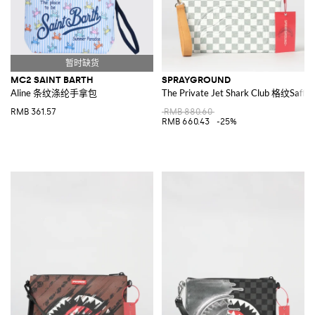
MC2 SAINT BARTH
SPRAYGROUND
Aline 条纹涤纶手拿包
The Private Jet Shark Club 格纹S
RMB 361.57
RMB 880.60
RMB 660.43
-25%