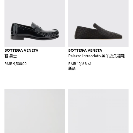
BOTTEGA VENETA
BOTTEGA VENETA
鞋 男士
Palazzo Intrecciato 羔羊皮乐福鞋
RMB 9,500.00
RMB 10,168.41