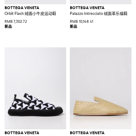
BOTTEGA VENETA
BOTTEGA VENETA
Orbit Flash 绒面小牛皮运动鞋
Palazzo Intrecciato 绒面革乐福鞋
RMB 7,302.72
RMB 10,168.41
BOTTEGA VENETA
BOTTEGA VENETA