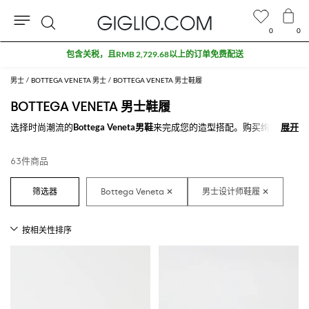
0
0
搜
包含关税，且RMB 2,729.68以上的订单免费配送
索
男士
BOTTEGA VENETA 男士
BOTTEGA VENETA 男士鞋履
BOTTEGA VENETA 男士鞋履
选择时尚潮流的
Bottega Veneta男鞋
来完成您的造型搭配。购买绚丽非凡
展开
展开
的
Bottega Veneta精品男鞋
款式，选择您想要的风格。
在GIGLIO.COM上探索最新款
在线Bottega Veneta男鞋
。
63件商品