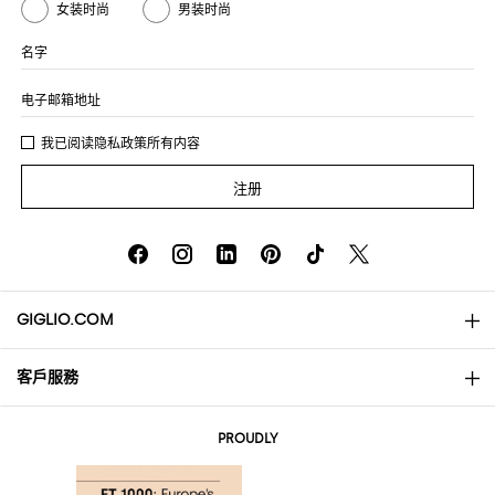
女装时尚
男装时尚
名字
电子邮箱地址
我已阅读
隐私政策
所有内容
注册
GIGLIO.COM
客戶服務
About
联系我们
AI Disclaimer
PROUDLY
常见问题
订单
实体精品店