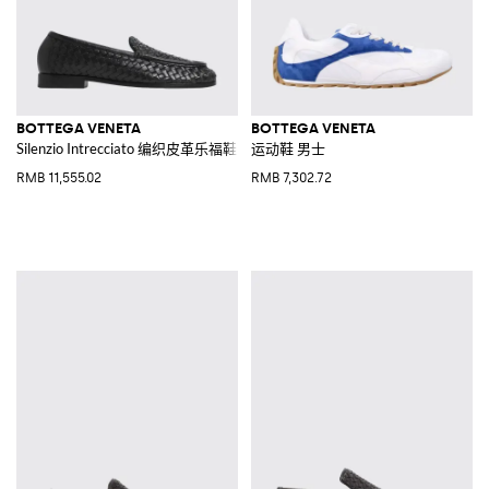
BOTTEGA VENETA
BOTTEGA VENETA
Silenzio Intrecciato 编织皮革乐福鞋
运动鞋 男士
RMB 11,555.02
RMB 7,302.72