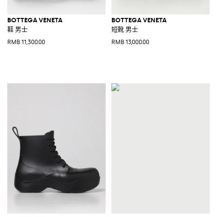
BOTTEGA VENETA
BOTTEGA VENETA
鞋 男士
短靴 男士
RMB 11,300.00
RMB 13,000.00