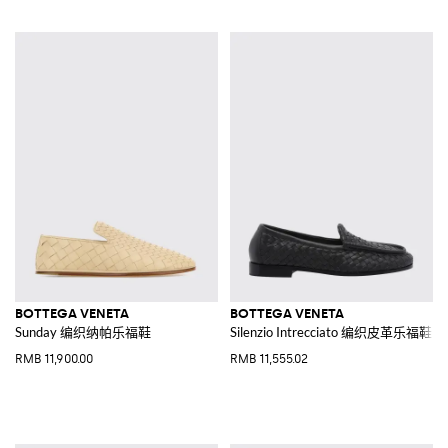
BOTTEGA VENETA
BOTTEGA VENETA
Sunday 编织纳帕乐福鞋
Silenzio Intrecciato 编织皮革乐福鞋
RMB 11,900.00
RMB 11,555.02