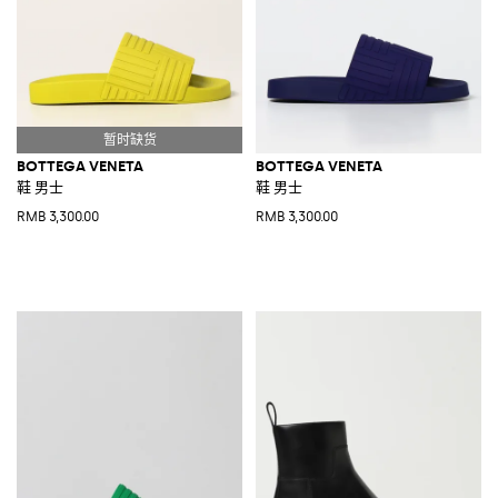
BOTTEGA VENETA
BOTTEGA VENETA
鞋 男士
鞋 男士
RMB 3,300.00
RMB 3,300.00