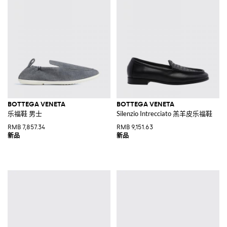
BOTTEGA VENETA
BOTTEGA VENETA
乐福鞋 男士
Silenzio Intrecciato 羔羊皮乐福鞋
RMB 7,857.34
RMB 9,151.63