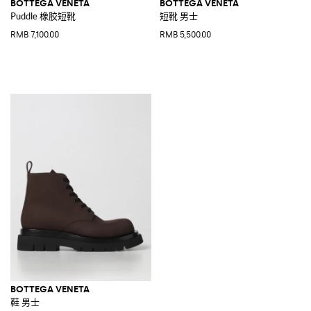
BOTTEGA VENETA
BOTTEGA VENETA
Puddle 橡胶短靴
短靴 男士
RMB 7,100.00
RMB 5,500.00
BOTTEGA VENETA
鞋 男士