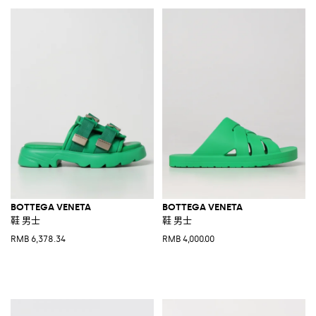
BOTTEGA VENETA
BOTTEGA VENETA
鞋 男士
鞋 男士
RMB 6,378.34
RMB 4,000.00