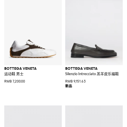
BOTTEGA VENETA
BOTTEGA VENETA
运动鞋 男士
Silenzio Intrecciato 羔羊皮乐福鞋
RMB 7,200.00
RMB 9,151.63