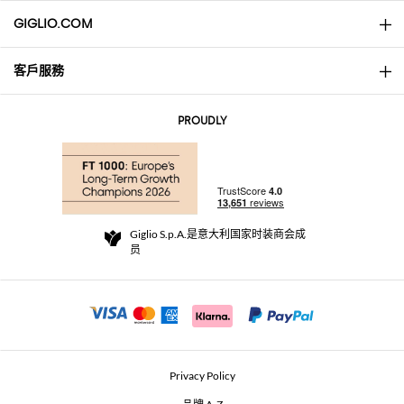
GIGLIO.COM
客戶服務
About
联系我们
AI Disclaimer
PROUDLY
常见问题
订单
实体精品店
支付
配送政策
Community Store
退货与退款
Giglio S.p.A.是意大利国家时装商会成
销售条款与条件
员
For a safe shopping experience
加盟计划
Security Communication
Investors
Beauty Seekers VIP Club
Privacy Policy
GIGLIO Token