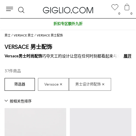
0
0
搜
折扣专区额外九折
索
男士
VERSACE 男士
VERSACE 男士配饰
VERSACE 男士配饰
Versace男士时尚配饰
巧夺天工的设计让您在任何时刻都看起来与众不
展开
展开
同。在不计其数的
Versace名品男士配饰
，购买您想要的那个“它”，来打
造新的造型。
37件商品
在GIGLIO.COM购买
在线Versace男士配饰
。