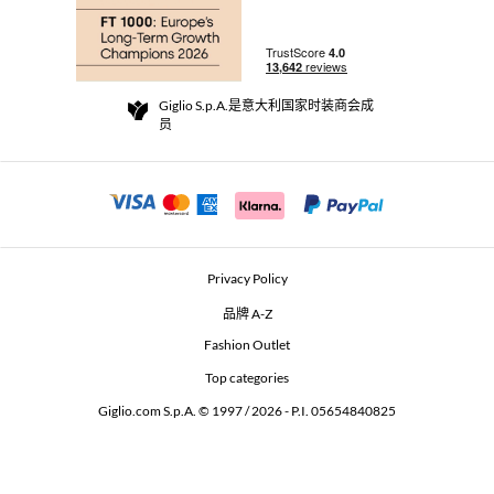
订单
实体精品店
支付
配送政策
Community Store
退货与退款
Giglio S.p.A.是意大利国家时装商会成
销售条款与条件
员
For a safe shopping experience
加盟计划
Security Communication
Investors
Beauty Seekers VIP Club
Privacy Policy
GIGLIO Token
品牌 A-Z
Fashion Outlet
GIGLIO.COM x Vestiaire Collective
Top categories
Giglio.com S.p.A. © 1997 / 2026 - P.I. 05654840825
L'Edicola
Accessibility Statement