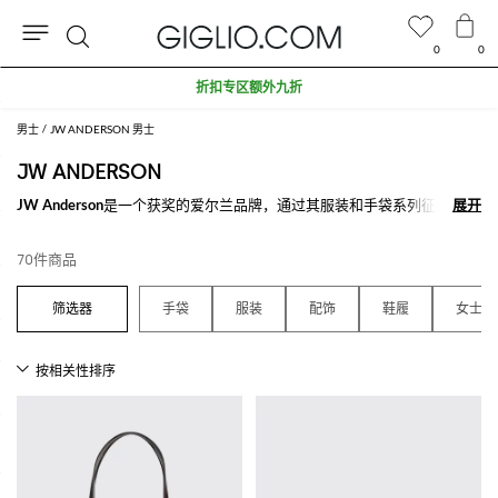
0
0
搜
折扣专区额外九折
索
男士
JW ANDERSON 男士
JW ANDERSON
JW Anderson
是一个获奖的爱尔兰品牌，通过其服装和手袋系列征服了时
展开
展开
尚界。 大部分的JW Anderson手袋都有金属品牌logo装饰或是一个大金属
圈挂在包正面。 相反，服装单品如夹克，衬衫和针织衫是大都市风格，
70件商品
是奢华魅力和运动风的女强人最完美的选择。
探索我们的
JW Anderson手袋
和女装就在Giglio.com，购买你最爱的那款
手袋
服装
配饰
鞋履
女士
满500€免费配送。
查看所有
JW ANDERSON