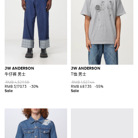
JW ANDERSON
JW ANDERSON
牛仔裤 男士
T恤 男士
RMB 4,529.58
RMB 1,527.44
RMB 3,170.73
-30%
RMB 687.35
-55%