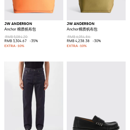
JW ANDERSON
JW ANDERSON
Anchor 棉质帆布包
Anchor棉质帆布包
RMB 5,084.20
RMB 6,054.86
RMB 3,304.67
-35%
RMB 4,238.38
-30%