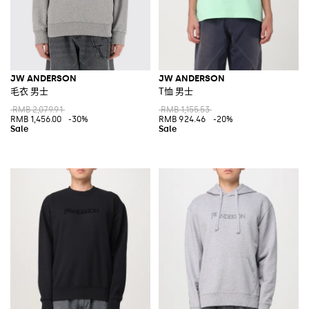
JW ANDERSON
JW ANDERSON
毛衣 男士
T恤 男士
RMB 2,079.91
RMB 1,155.53
RMB 1,456.00
-30%
RMB 924.46
-20%