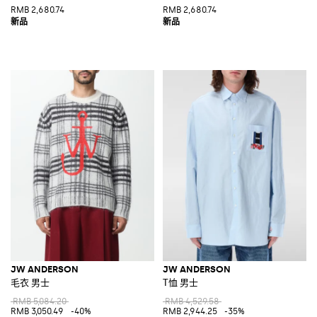
RMB 2,680.74
RMB 2,680.74
JW ANDERSON
JW ANDERSON
毛衣 男士
T恤 男士
RMB 5,084.20
RMB 4,529.58
RMB 3,050.49
-40%
RMB 2,944.25
-35%