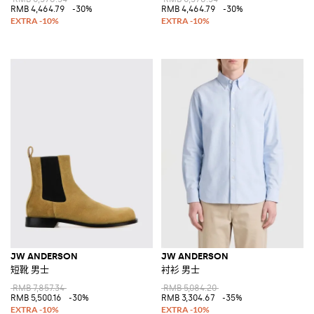
RMB 4,464.79
-30%
RMB 4,464.79
-30%
JW ANDERSON
JW ANDERSON
短靴 男士
衬衫 男士
RMB 7,857.34
RMB 5,084.20
RMB 5,500.16
-30%
RMB 3,304.67
-35%