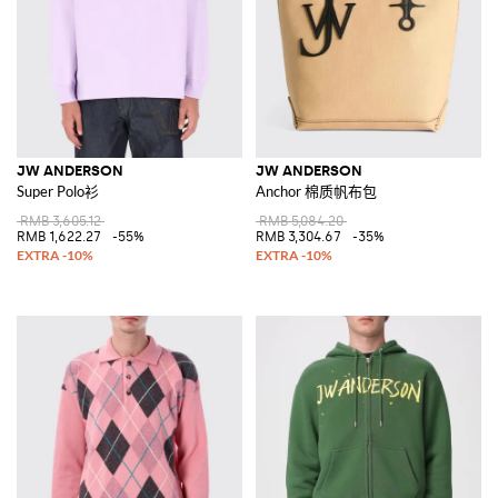
JW ANDERSON
JW ANDERSON
Super Polo衫
Anchor 棉质帆布包
RMB 3,605.12
RMB 5,084.20
RMB 1,622.27
-55%
RMB 3,304.67
-35%