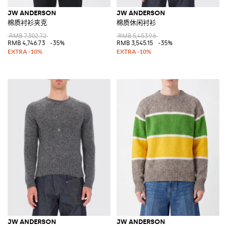
JW ANDERSON
JW ANDERSON
棉质衬衫夹克
棉质休闲衬衫
RMB 7,302.72
RMB 5,453.96
RMB 4,746.73
-35%
RMB 3,545.15
-35%
JW ANDERSON
JW ANDERSON