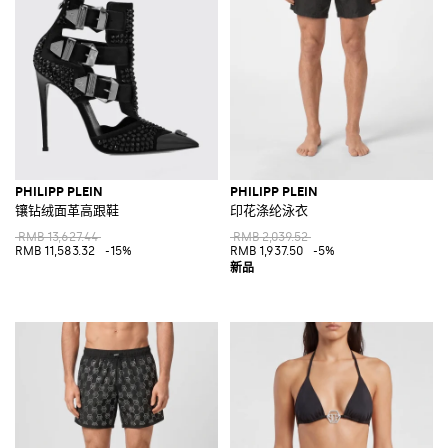
里交织着传统，文化和生活方式来创造出完美款式，用炫目和奢侈的风格
来享乐以及惊艳生活。
探索Philipp Plein儿童，女士和男士系列就在Giglio.com，满500€免费配
送。
PHILIPP PLEIN
PHILIPP PLEIN
镶钻绒面革高跟鞋
印花涤纶泳衣
RMB 13,627.44
RMB 2,039.52
RMB 11,583.32
-15%
RMB 1,937.50
-5%