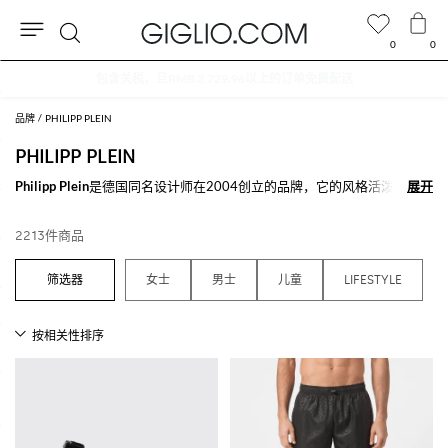
0
0
搜
折扣专区额外九折
索
品牌
PHILIPP PLEIN
PHILIPP PLEIN
Philipp Plein
是德国同名设计师在2004创立的品牌，它的风格活泼挑衅，
展开
展开
以它的不羁和独特著称。该品牌崇拜不寻常，灵感来自于现代流行艺术，
充满挑衅意味的设计和生活气息。铆钉，骷髅，漆皮和黑色都是主题元
2213件商品
素，甚至是不同单品上的主角，诸如T恤，连衣裙，牛仔裤，运动服，鞋
履，手袋和配饰等Philipp Plein品牌男士、女士、儿童系列单品。
女
女士
男士
儿童
LIFESTYLE
这个德国品牌女士系列灵感来自于女性的强悍、活力和不轻易满足的一
面，但皮具，面料的品质和每一单品的细节都是精致无瑕，能够满足大众
的需求以及品味。设计师所想象中的女性类型，以名人为例，像麦当娜，
碧昂丝，妮琪·米娜和许多其他果断，不羁和前卫的女性。 Philipp Plein男
士系列，同样地带来视觉冲击，完美展现出该品牌的灵魂和主题，因此成
为了年轻人和名人最喜爱的品牌之一。甚至是儿童系列也不给予妥协的空
间，展现出不羁摇滚风。
系列服饰，针织衫，T恤，卫衣，连身服，手袋，配饰和
鞋履Philipp Plein
都是在卢加诺设计，该品牌的总部，都是严格遵循意大利制造品质，在这