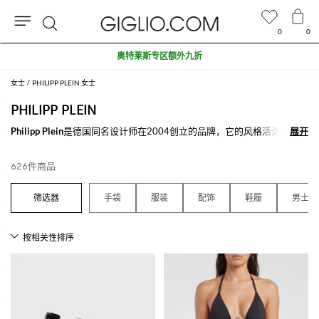
0
0
搜
奥特莱斯专区额外九折
索
女士
PHILIPP PLEIN 女士
PHILIPP PLEIN
Philipp Plein
是德国同名设计师在2004创立的品牌，它的风格活泼挑衅，
展开
展开
以它的不羁和独特著称。该品牌崇拜不寻常，灵感来自于现代流行艺术，
充满挑衅意味的设计和生活气息。铆钉，骷髅，漆皮和黑色都是主题元
626件商品
素，甚至是不同单品上的主角，诸如T恤，连衣裙，牛仔裤，运动服，鞋
履，手袋和配饰等Philipp Plein品牌男士、女士、儿童系列单品。
手袋
服装
配饰
鞋履
男士
这个德国品牌女士系列灵感来自于女性的强悍、活力和不轻易满足的一
面，但皮具，面料的品质和每一单品的细节都是精致无瑕，能够满足大众
的需求以及品味。设计师所想象中的女性类型，以名人为例，像麦当娜，
碧昂丝，妮琪·米娜和许多其他果断，不羁和前卫的女性。 Philipp Plein男
士系列，同样地带来视觉冲击，完美展现出该品牌的灵魂和主题，因此成
为了年轻人和名人最喜爱的品牌之一。甚至是儿童系列也不给予妥协的空
间，展现出不羁摇滚风。
系列服饰，针织衫，T恤，卫衣，连身服，手袋，配饰和
鞋履Philipp Plein
都是在卢加诺设计，该品牌的总部，都是严格遵循意大利制造品质，在这