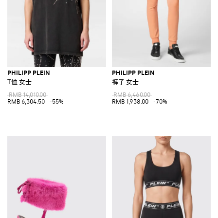
PHILIPP PLEIN
PHILIPP PLEIN
T恤 女士
裤子 女士
RMB 14,010.00
RMB 6,460.00
RMB 6,304.50
-55%
RMB 1,938.00
-70%