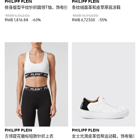
PHILIPP PLEIN
PHILIPP PLEIN
修身版型平纹针织圆领T恤，饰有撞色徽标和肩章
条纹绒面革和皮草厚底凉鞋
RMB 4,542.04
RMB 14,940.00
RMB 1,816.88
-60%
RMB 6,723.00
-55%
PHILIPP PLEIN
PHILIPP PLEIN
方领提花徽标短款针织上衣
女士光滑皮革低帮运动鞋，饰有骷髅