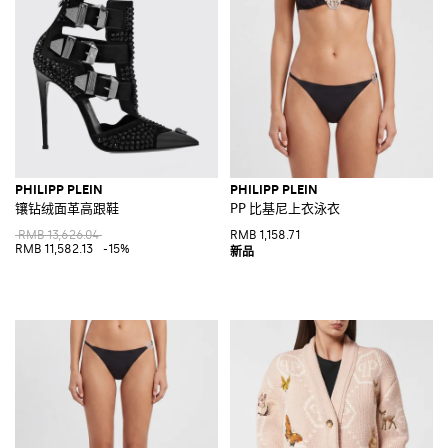
里交织着传统，文化和生活方式来创造出完美款式，用炫目和奢侈的风格
来享乐以及惊艳生活。
探索Philipp Plein儿童，女士和男士系列就在Giglio.com，满500€免费配
送。
查看所有
PHILIPP PLEIN
PHILIPP PLEIN
PHILIPP PLEIN
镶钻绒面革高跟鞋
PP 比基尼上衣泳衣
RMB 13,626.04
RMB 1,158.71
RMB 11,582.13
-15%