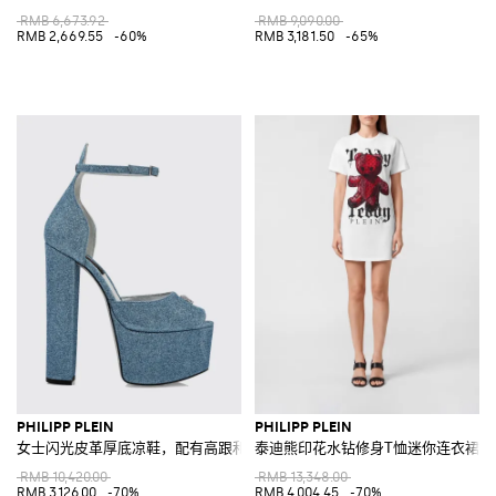
RMB 6,673.92
RMB 9,090.00
RMB 2,669.55
-60%
RMB 3,181.50
-65%
PHILIPP PLEIN
PHILIPP PLEIN
女士闪光皮革厚底凉鞋，配有高跟和骷髅头装饰
泰迪熊印花水钻修身T恤迷你连衣裙
RMB 10,420.00
RMB 13,348.00
RMB 3,126.00
-70%
RMB 4,004.45
-70%