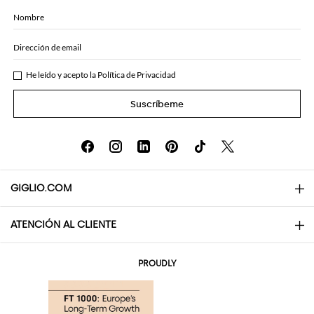
Nombre
Dirección de email
He leído y acepto la
Política de Privacidad
Suscríbeme
GIGLIO.COM
ATENCIÓN AL CLIENTE
About
Contactos
AI Disclaimer
PROUDLY
Preguntas frecuentes
Pedidos
Las boutiques
Pagos