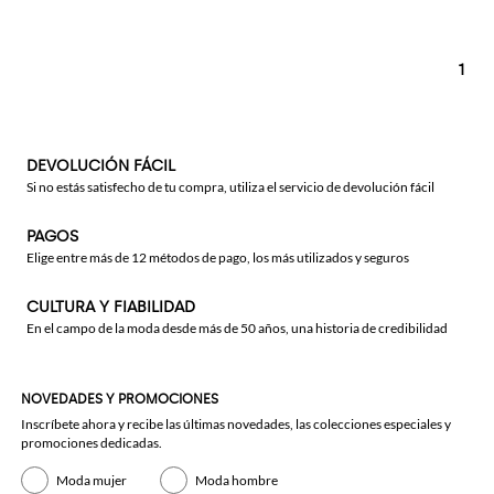
1
DEVOLUCIÓN FÁCIL
Si no estás satisfecho de tu compra, utiliza el servicio de devolución fácil
PAGOS
Elige entre más de 12 métodos de pago, los más utilizados y seguros
CULTURA Y FIABILIDAD
En el campo de la moda desde más de 50 años, una historia de credibilidad
NOVEDADES Y PROMOCIONES
Inscríbete ahora y recibe las últimas novedades, las colecciones especiales y
promociones dedicadas.
Moda mujer
Moda hombre