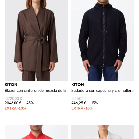
KITON
KITON
Blazer con cinturón de mezcla de lino
Sudadera con capucha y cremallera de
3720,00 €
525,00 €
2046,00 €
-45%
446,25 €
-15%