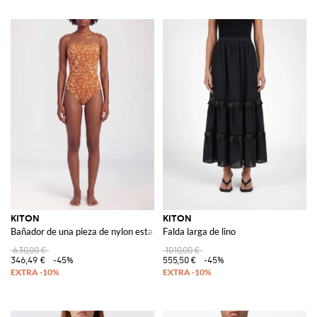
KITON
KITON
Bañador de una pieza de nylon estampado
Falda larga de lino
630,00 €
1010,00 €
346,49 €
-45%
555,50 €
-45%