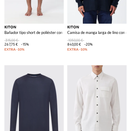
KITON
KITON
Bañador tipo short de poliéster con estampado floral
Camisa de manga larga de lino con cuel
315,00 €
1050,00 €
267,75 €
-15%
840,00 €
-20%