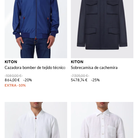
KITON
KITON
Cazadora bomber de tejido técnico elástico con cierre de cremallera
Sobrecamisa de cachemira
1080,00 €
7305,00 €
864,00 €
-20%
5478,74 €
-25%