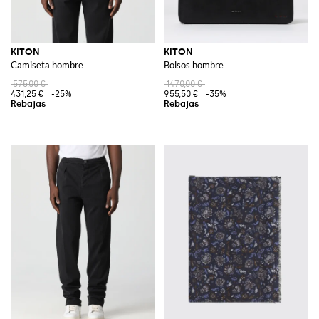
KITON
KITON
Camiseta hombre
Bolsos hombre
575,00 €
1470,00 €
431,25 €
-25%
955,50 €
-35%