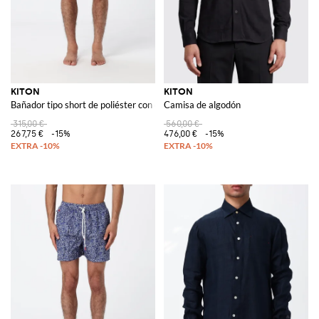
KITON
KITON
Bañador tipo short de poliéster con cintura elástica
Camisa de algodón
315,00 €
560,00 €
267,75 €
-15%
476,00 €
-15%