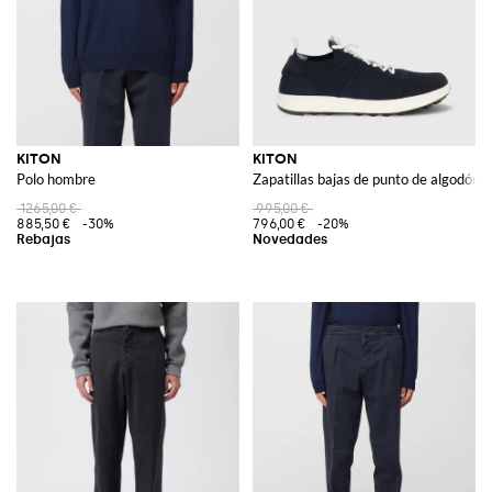
KITON
KITON
Polo hombre
Zapatillas bajas de punto de algodón 
1265,00 €
995,00 €
885,50 €
-30%
796,00 €
-20%