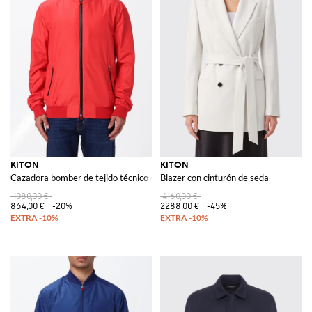
KITON
KITON
Cazadora bomber de tejido técnico elástico con cierre de cremallera
Blazer con cinturón de seda
1080,00 €
4160,00 €
864,00 €
-20%
2288,00 €
-45%