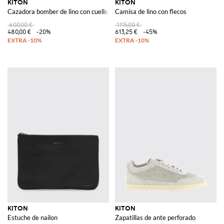
KITON
KITON
Cazadora bomber de lino con cuello elástico y cierre de cremallera
Camisa de lino con flecos
600,00 €
1115,00 €
480,00 €
-20%
613,25 €
-45%
KITON
KITON
Estuche de nailon
Zapatillas de ante perforado