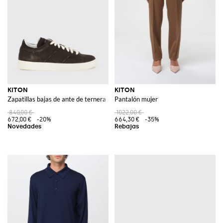
KITON
KITON
Zapatillas bajas de ante de ternera con tobillo elástico
Pantalón mujer
840,00 €
1022,00 €
672,00 €
-20%
664,30 €
-35%