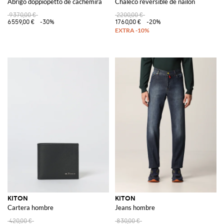
Abrigo doppiopetto de cachemira
Chaleco reversible de nailon
9370,00 €
2200,00 €
6559,00 €
-30%
1760,00 €
-20%
KITON
KITON
Cartera hombre
Jeans hombre
420,00 €
830,00 €