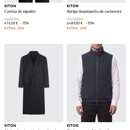
KITON
KITON
Camisa de algodón
Abrigo doppiopetto de cachemira
560,00 €
9270,00 €
476,00 €
-15%
6489,00 €
-30%
KITON
KITON