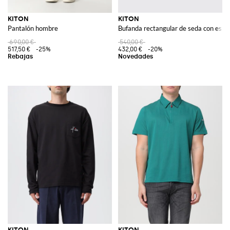
KITON
KITON
Pantalón hombre
Bufanda rectangular de seda con estam
690,00 €
540,00 €
517,50 €
-25%
432,00 €
-20%
KITON
KITON