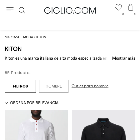
0
0
Buscar
10 % extra en REBAJAS
MARCAS DE MODA
KITON
KITON
Kiton es una marca italiana de alta moda especializada en la producción
Mostrar más
Mostrar más
de
prendas hechas a medidas
, sobre todo
trajes
y corbatas, para un
hombre
elegante. Tradición y atención al detalle son los pilares de un arte
85 Productos
centrada en la perfección exprimida por medio de creaciones artesanales
como sus
chaquetas
y
camisetas
.
Outlet para hombre
HOMBRE