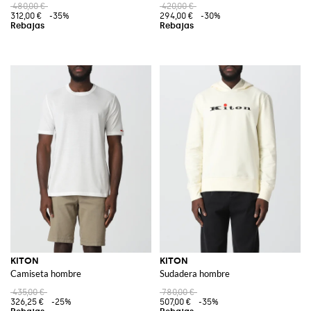
480,00 €
420,00 €
312,00 €
-35%
294,00 €
-30%
KITON
KITON
Camiseta hombre
Sudadera hombre
435,00 €
780,00 €
326,25 €
-25%
507,00 €
-35%