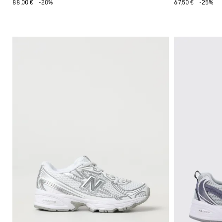
88,00 €
-20%
67,50 €
-25%