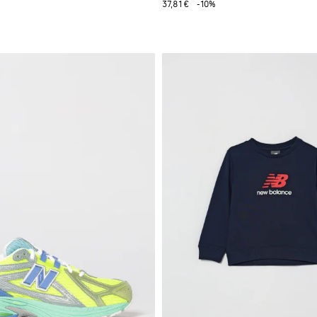
37,81 €
-10%