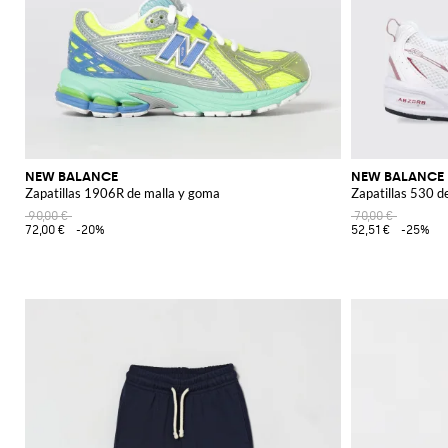
NEW BALANCE
NEW BALANCE
Zapatillas 1906R de malla y goma
Zapatillas 530 de
90,00 €
70,00 €
72,00 €
-20%
52,51 €
-25%