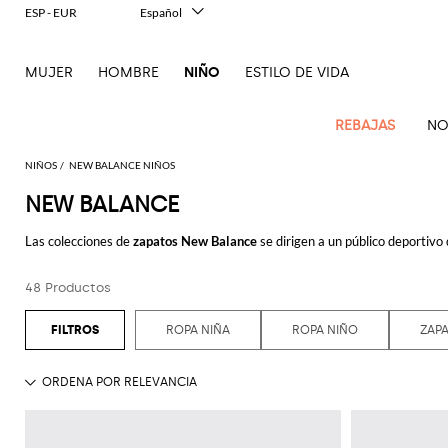
ESP - EUR
Español
Italiano
English
MUJER
HOMBRE
NIÑO
ESTILO DE VIDA
Français
Deutsch
中文
REBAJAS
NO
日本語
한국어
NIÑOS
NEW BALANCE NIÑOS
Русский
NEW BALANCE
Novedades
Todo
Todo
Todo
Bolso
Ve
Niños
el
el
el
Las colecciones de
zapatos New Balance
se dirigen a un público deportivo
Babero
Ve
todo
Ve
Ve
Ve
Ve
Ve
Ve
Ve
Ve
Outlet
Outlet
Outlet
la constante búsqueda en la creación de productos de alta calidad, a la v
Anillo
todo
todo
todo
todo
todo
todo
todo
todo
todo
Balenciaga
Moncler
1906 y empieza produciendo accesorios para mejorar la vestibilidad y la c
Chaquetas
Vestido
Pelele
48 Productos
Cinturon
Burberry
Abrigos
Diesel
Abrigos
Dolce &
Pelele
Moschino
Babero
Balmain
Stella
Marcelo
Fendi
Cinturón
que necesitan estar de pie durante algunas horas para trabajar. Pero la 
Balmain
MSGM
Jersey
Camiseta
Chaqueta
Gabbana
Couture
McCartney
Burlon
estabilidad y adherencia al suelo, y desde entonces ha sido un crescendo d
Manta
Fendi
Americanas
Dsquared2
Camisetas
Jersey
Bolsos
Burberry
Gucci
Gorro
Burberry
Off-
Camiseta
Jersey
Camiseta
ROPA NIÑA
ROPA NIÑO
ZAPA
Junior
Elisabetta
Moncler
Balmain
Moncler
Moncler
Camisas
Chaqueta
Chaquetas
Bolsos
Chiara
white
Dsquared2
Gorros
Hoy los
zapatos New Balance
se realizan para hombre, mujer y niños en m
Dolce &
Vaquero
Chaqueta
Mono
Franchi
Ea7
Gucci
mini
Ferragni
Stone
MSGM
Junior
genuino. Entre los modelos más apreciados hay las icónicas deportivas 574 
Gucci
Gabbana
Chaqueta
Conjuntos
Palm
Gorros
Pantalon
Zapatos
Jersey
Golden
Island
los modelos pensados para hacer actividades deportivas intensas, y por eso
Gucci
Camiseta
Monnalisa
Bufanda
Dolce &
Angels
Off-
Il
niña
Il
Dsquared2
Camisetas
Falda
Goose
Junior
Gorro
máxima comodidad y soporte durante el movimiento.
Gabbana
white
Gufo
Gufo
Junior
Il
Abrigos
Diesel
Bufandas
Stella
Manta
Jersey
Jersey
Kenzo
Dsquared2
Zapatos
Gufo
niño
Dsquared2
McCartney
Palm
Chiara
Hojea nuestro catálogo de zapatos y deportivas New Balance para hombre, 
Dolce &
Elisabetta
Mono
Miss
Medias
Junior
Junior
Pantalónes
Pantalón
Junior
Angels
Ferragni