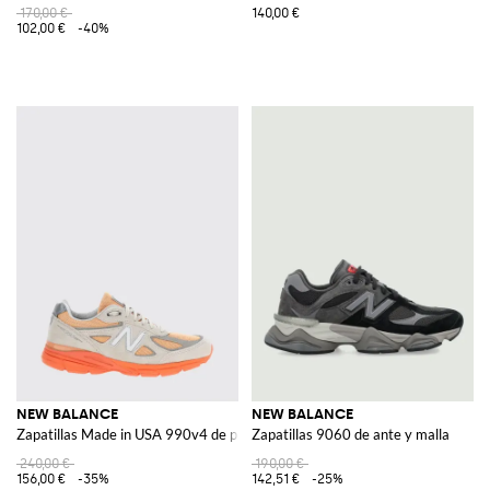
170,00 €
140,00 €
102,00 €
-40%
NEW BALANCE
NEW BALANCE
Zapatillas Made in USA 990v4 de piel y malla con entresuela EnCap
Zapatillas 9060 de ante y malla
240,00 €
190,00 €
156,00 €
-35%
142,51 €
-25%