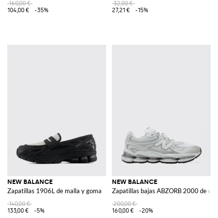
160,00 €
32,00 €
104,00 €
-35%
27,21 €
-15%
NEW BALANCE
NEW BALANCE
Zapatillas 1906L de malla y goma
Zapatillas bajas ABZORB 2000 de con 
140,00 €
200,00 €
133,00 €
-5%
160,00 €
-20%