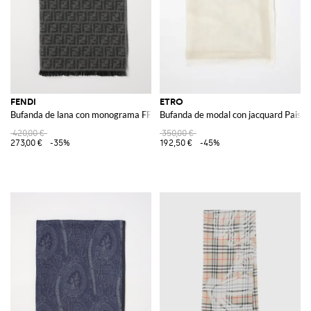
FENDI
ETRO
Bufanda de lana con monograma FF jacquard
Bufanda de modal con jacquard Paisle
420,00 €
350,00 €
273,00 €
-35%
192,50 €
-45%