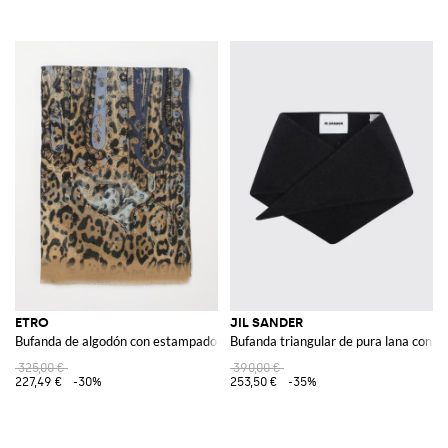
ETRO
JIL SANDER
Bufanda de algodón con estampado animal paisley
Bufanda triangular de pura lana con lo
325,00 €
390,00 €
227,49 €
-30%
253,50 €
-35%