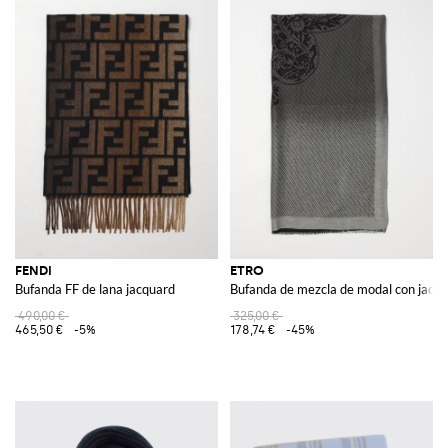
FENDI
ETRO
Bufanda FF de lana jacquard
Bufanda de mezcla de modal con jacqu
490,00 €
325,00 €
465,50 €
-5%
178,74 €
-45%