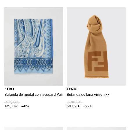
ETRO
FENDI
Bufanda de modal con jacquard Paisley
Bufanda de lana virgen FF
325,00 €
590,00 €
195,00 €
-40%
383,51 €
-35%