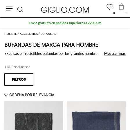
0
0
Buscar
Extra 10 % en el área Outlet
HOMBRE
ACCESORIOS
BUFANDAS
BUFANDAS DE MARCA PARA HOMBRE
Excelsas e irresistibles bufandas por los grandes nombres de la moda a
Mostrar más
Mostrar más
rayas, de lana o de lana y seda tejida, con flecos o con el logotipo, la
bufanda será el compañero indispensable para hacer frente al frío.
110 Productos