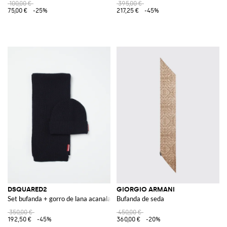
100,00 €
395,00 €
75,00 €
-25%
217,25 €
-45%
DSQUARED2
GIORGIO ARMANI
Set bufanda + gorro de lana acanalada
Bufanda de seda
350,00 €
450,00 €
192,50 €
-45%
360,00 €
-20%