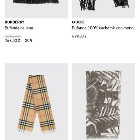
BURBERRY
GUCCI
Bufanda de lana
Bufanda 100% cachemir con monogra
335,00 €
690,00 €
268,00 €
-20%