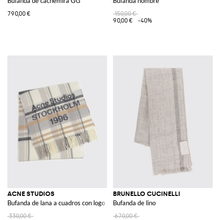
Bufanda de cachemira GG
Bufanda hombre
790,00 €
150,00 €
90,00 €
-40%
ACNE STUDIOS
BRUNELLO CUCINELLI
Bufanda de lana a cuadros con logo jacquard y bajo desflecado
Bufanda de lino
330,00 €
670,00 €