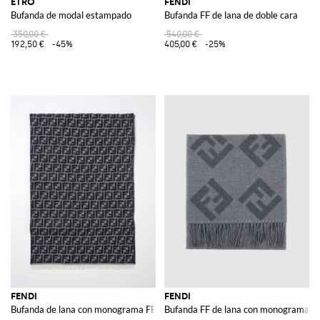
ETRO
FENDI
Bufanda de modal estampado
Bufanda FF de lana de doble cara
350,00 €
540,00 €
192,50 €
-45%
405,00 €
-25%
FENDI
FENDI
Bufanda de lana con monograma FF jacquard
Bufanda FF de lana con monograma in