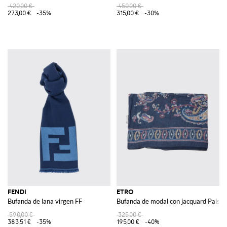
420,00 €
450,00 €
273,00 €
-35%
315,00 €
-30%
FENDI
ETRO
Bufanda de lana virgen FF
Bufanda de modal con jacquard Paisle
590,00 €
325,00 €
383,51 €
-35%
195,00 €
-40%