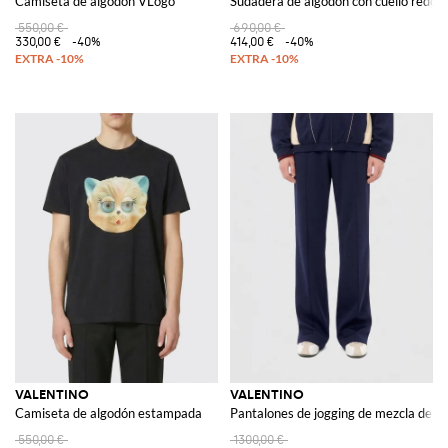
Camiseta de algodón VLogo
Sudadera de algodón con cuello redond
550,00 €
690,00 €
330,00 €
-40%
414,00 €
-40%
VALENTINO
VALENTINO
Camiseta de algodón estampada
Pantalones de jogging de mezcla de a
550,00 €
1300,00 €