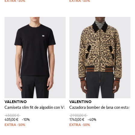
VALENTINO
VALENTINO
Camiseta slim fit de algodón con VLogo Signature
Cazadora bomber de lana con estamp
450,00 €
2900,00 €
405,00 €
-10%
1740,00 €
-40%