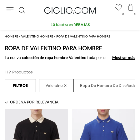
0
0
Buscar
10 % extra en REBAJAS
HOMBRE
VALENTINO HOMBRE
ROPA DE VALENTINO PARA HOMBRE
ROPA DE VALENTINO PARA HOMBRE
La nueva
colección de ropa hombre Valentino
toda por descubrir online
Mostrar más
Mostrar más
en nuestro store: una refinada selección de
ropa de hombre firmada por
Valentino
pensada para satisfacer cualquier necesidad. De un estilo
119 Productos
casual a uno más clásico o deportivo, siempre econtrarás lo que buscas.
Descubre la
ropa para hombre Valentino online
en GIGLIO.COM