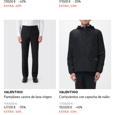
330,00 €
-40%
910,00 €
-30%
VALENTINO
VALENTINO
Pantalones sastre de lana virgen
Cortavientos con capucha de nailon
980,00 €
1700,00 €
637,00 €
-35%
1020,00 €
-40%