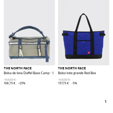
THE NORTH FACE
THE NORTH FACE
Bolsa de lona Duffel Base Camp - S
Bolso tote grande Red Box
145,00 €
145,00 €
108,75 €
-25%
137,75 €
-5%
1