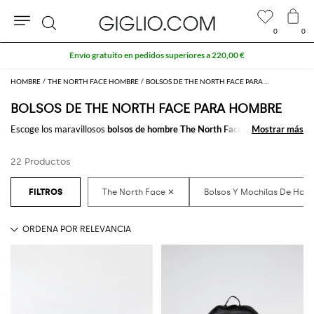
0
0
Buscar
Envío gratuito en pedidos superiores a 220,00 €
HOMBRE
THE NORTH FACE HOMBRE
BOLSOS DE THE NORTH FACE PARA HOMBRE
BOLSOS DE THE NORTH FACE PARA HOMBRE
Escoge los maravillosos
bolsos de hombre The North Face
para llevar
Mostrar más
Mostrar más
siempre contigo lo que necesitas al trabajo y en tu tiempo libre. Solo
pocos clicks y recibirás el
bolso de hombre firmado por The North Face
22 Productos
que más te gusta sin estrés.
Descubre las últimas colecciones de
bolsos para hombre The North Face
online
en GIGLIO.COM/p>