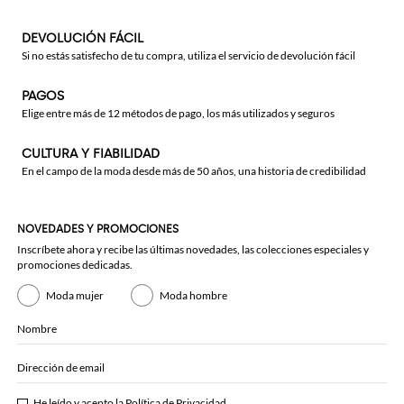
DEVOLUCIÓN FÁCIL
Si no estás satisfecho de tu compra, utiliza el servicio de devolución fácil
PAGOS
Elige entre más de 12 métodos de pago, los más utilizados y seguros
CULTURA Y FIABILIDAD
En el campo de la moda desde más de 50 años, una historia de credibilidad
NOVEDADES Y PROMOCIONES
Inscríbete ahora y recibe las últimas novedades, las colecciones especiales y
promociones dedicadas.
Moda mujer
Moda hombre
Nombre
Dirección de email
He leído y acepto la
Política de Privacidad