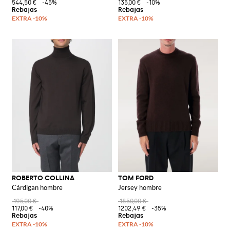
544,50 €
-45%
135,00 €
-10%
ROBERTO COLLINA
TOM FORD
Cárdigan hombre
Jersey hombre
195,00 €
1850,00 €
117,00 €
-40%
1202,49 €
-35%