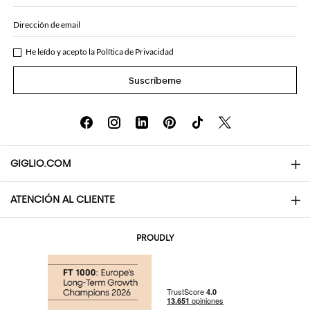
Dirección de email
He leído y acepto la
Política de Privacidad
Suscríbeme
GIGLIO.COM
ATENCIÓN AL CLIENTE
About
Contactos
AI Disclaimer
PROUDLY
Preguntas frecuentes
Pedidos
Las boutiques
Pagos
Envio
Community Store
Devolución y Reembolso