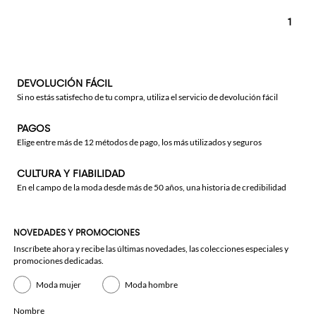
1
DEVOLUCIÓN FÁCIL
Si no estás satisfecho de tu compra, utiliza el servicio de devolución fácil
PAGOS
Elige entre más de 12 métodos de pago, los más utilizados y seguros
CULTURA Y FIABILIDAD
En el campo de la moda desde más de 50 años, una historia de credibilidad
NOVEDADES Y PROMOCIONES
Inscríbete ahora y recibe las últimas novedades, las colecciones especiales y
promociones dedicadas.
Moda mujer
Moda hombre
Nombre