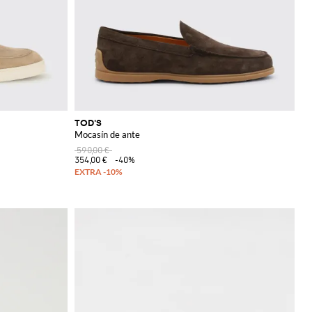
TOD'S
Mocasín de ante
590,00 €
354,00 €
-40%