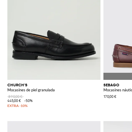
CHURCH'S
SEBAGO
Mocasines de piel granulada
Mocasines náutic
890,00 €
170,00 €
445,00 €
-50%