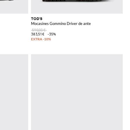
TOD'S
Mocasines Gommino Driver de ante
590,00 €
383,51 €
-35%