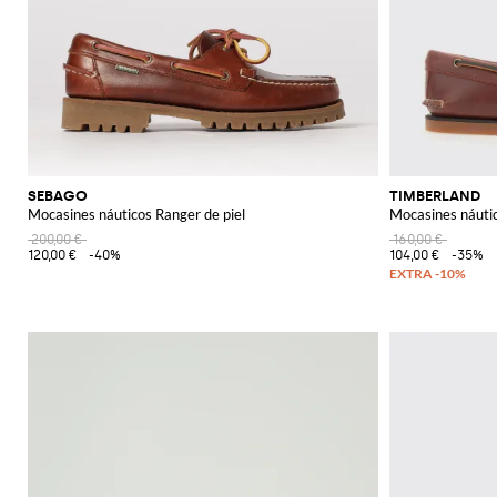
SEBAGO
TIMBERLAND
Mocasines náuticos Ranger de piel
Mocasines náutic
200,00 €
160,00 €
120,00 €
-40%
104,00 €
-35%