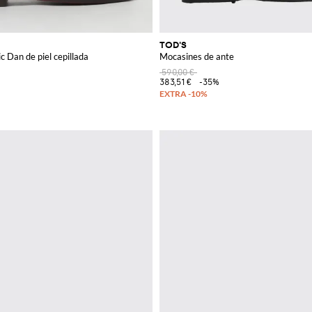
TOD'S
c Dan de piel cepillada
Mocasines de ante
590,00 €
383,51 €
-35%