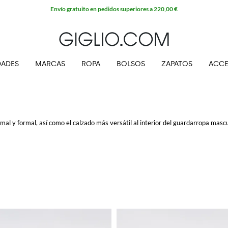
Envío gratuito en pedidos superiores a 220,00 €
ADES
MARCAS
ROPA
BOLSOS
ZAPATOS
ACCE
rmal y formal, así como el calzado más versátil al interior del guardarropa masc
arrones son perfectos con un traje de trabajo elegante, en los modelos más inn
 compra con envío gratis en GIGLIO.COM