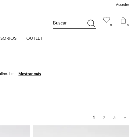
Acceder
Buscar
0
0
SORIOS
OUTLET
ulino. Los
zapatos
Mostrar más
Mostrar más
ovadores darán un
1
2
3
»