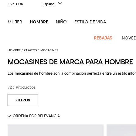
ESP - EUR
Español
Italiano
English
MUJER
HOMBRE
NIÑO
ESTILO DE VIDA
Français
Deutsch
中文
REBAJAS
NOVED
日本語
한국어
HOMBRE
ZAPATOS
MOCASINES
Русский
MOCASINES DE MARCA PARA HOMBRE
Novedades
Ve
Ve
Ve
Ve
Ve
Ve
Ve
Ve
Ve
Ve
Ve
Todo
Hombre
todo
Los
mocasines de hombre
son la combinación perfecta entre un estilo info
Ve
todo
todo
Toda
todo
todo
Todos
todo
todo
Todos
todo
todo
Todos
todo
todo
El
mocasines de hombre
se prestan a cualquier situación y look: negros o m
Confecciones
Dsquared2
New
Todo
ropa
bolsos
zapatos
accesorios
Outlet
Alexander
Acne
Balmain
Acne
Bottega
Emporio
Alexander
Adidas
Balenciaga
Carhartt
Ferragamo
Marni
avance juvenil y fresco a un conjunto más relajado.
contemporáneas
Balance
Etro
723 Productos
Adidas
McQueen
Studios
Americanas
Studios
Bandoleras
Veneta
Armani
Alpargatas
McQueen
Beautycase
WIP
Accesorios
Jw
Pantalón
Gafas
Burberry
Asics
Bottega
Gucci
New
Patrimonio
Versace
Descubre las mejores colecciones de
mocasines hombre de marca online
y
Fay
y blazers
Anderson
corto
Alexander
Balmain
Adidas
Barbour
Bolsa
Burberry
Jacquemus
Mocasines
Bottega
Bufandas
Veneta
Emporio
Bolsos
Balance
Gorros y
moderno
Jeans
Etro
Autry
Loewe
Emporio
McQueen
Bañador
Veneta
Armani
Loewe
Polo
sombreros
Couture
Bottega
Barbour
Carhartt
Bolsos
Etro
JW
Sandalias
Calcetines
Burberry
Ropa
Off-
Zapatillas
Fendi
Birkenstock
Maison
Armani
Brunello
Veneta
Camisas
WIP
de
Anderson
Dolce &
Golden
Maison
White
Sudaderas
Joyas
de gran
Belstaff
Fendi
Mules
Carteras
Fendi
Zapatos
Margiela
Saint
Golden
Cucinelli
trabajo
Gabbana
Goose
Margiela
nivel
Brunello
Abrigos
Diesel
Marni
y
Our
Traje
Llaveros
C.P.
Laurent
Jil
Zapatos
Goose
Gucci
Saint
Diesel
Cucinelli
Maletas
Ferragamo
tarjeteros
Jacquemus
New
Legacy
Prendas
Company
Chaquetas
Dsquared2
Sander
Rains
de
Laurent
Camisetas
Pajaritas
Thom
Hogan
Ferragamo
Balance
de
Dolce &
Burberry
y
Mochilas
cordones
Gucci
Cinturones
New
Polo
y
Carhartt
Browne
Emporio
Saint
The
Thom
Relojes
abrigo
Marni
Saint
Gabbana
plumíferos
Era
Nike
Ralph
camisetas