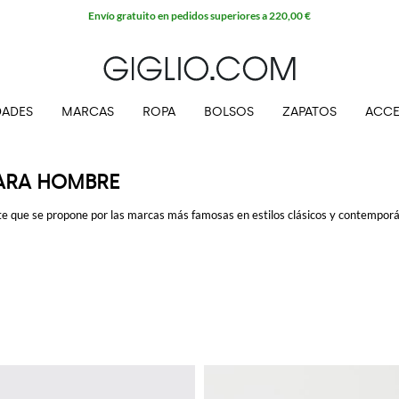
Envío gratuito en pedidos superiores a 220,00 €
ADES
MARCAS
ROPA
BOLSOS
ZAPATOS
ACCE
PARA HOMBRE
te que se propone por las marcas más famosas en estilos clásicos y contempor
riterios de elegancia y funcionalidad. Porta tarjetas de crédito, monederos, me