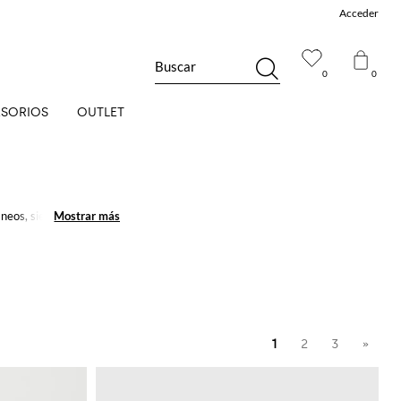
Acceder
Buscar
0
0
SORIOS
OUTLET
áneos, siempre
Mostrar más
Mostrar más
n bar y muchos otros
1
2
3
»