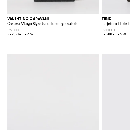
VALENTINO GARAVANI
FENDI
Cartera VLogo Signature de piel granulada
Tarjetero FF de l
390,00 €
300,00 €
292,50 €
-25%
195,00 €
-35%