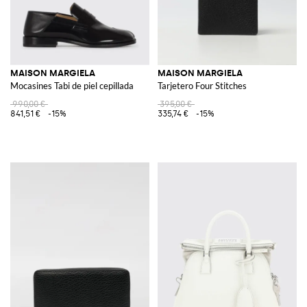
MAISON MARGIELA
MAISON MARGIELA
Mocasines Tabi de piel cepillada
Tarjetero Four Stitches
990,00 €
395,00 €
841,51 €
-15%
335,74 €
-15%