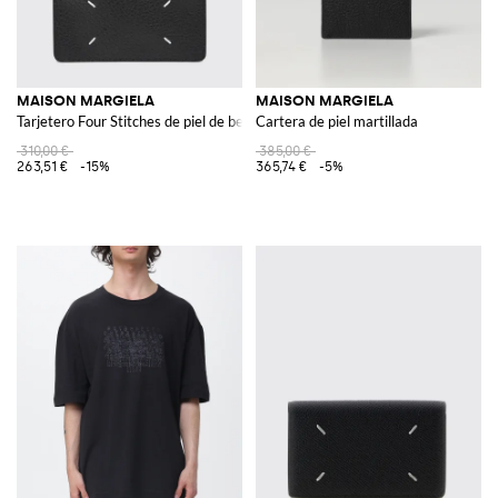
MAISON MARGIELA
MAISON MARGIELA
Tarjetero Four Stitches de piel de becerro granulada con cremallera
Cartera de piel martillada
310,00 €
385,00 €
263,51 €
-15%
365,74 €
-5%