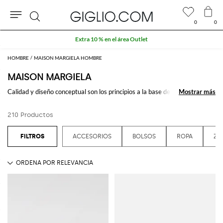
0
0
Buscar
Extra 10 % en el área Outlet
HOMBRE
MAISON MARGIELA HOMBRE
MAISON MARGIELA
Calidad y diseño conceptual son los principios a la base de la marca
Mostrar más
Mostrar más
francés
Maison Margiela
. Las líneas fuertes y minimal son las
características que hacen destacar las prendas, los bolsos y los zapatos
210 Productos
Maison Margiela, donde el armario masculino y femenino se funden y dan
origen a colecciones genderless y extremadamente revolucionarias.
Descubre el estilo único firmado por Maison Margliela online en
ACCESORIOS
BOLSOS
ROPA
ZA
Giglio.com y aprovecha del envío gratis.
Ver todo
MAISON MARGIELA