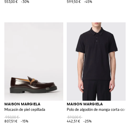
553,00 €
-30%
599,50 €
-45%
MAISON MARGIELA
MAISON MARGIELA
Mocasín de piel cepillada
Polo de algodón de manga corta con lo
950,00 €
590,00 €
807,51 €
-15%
442,51 €
-25%