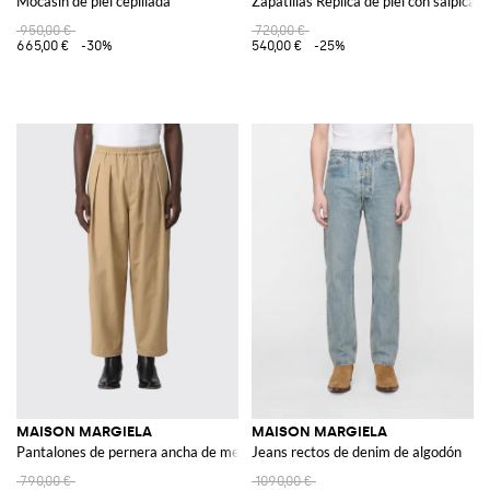
Mocasín de piel cepillada
Zapatillas Replica de piel con salpicad
950,00 €
720,00 €
665,00 €
-30%
540,00 €
-25%
MAISON MARGIELA
MAISON MARGIELA
Pantalones de pernera ancha de mezcla de algodón
Jeans rectos de denim de algodón
790,00 €
1090,00 €