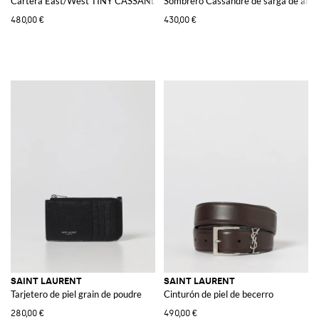
Cartera East/West TINY CASSANDRE
Sombrero Cassandre de sarga de alg
480,00 €
430,00 €
SAINT LAURENT
SAINT LAURENT
Tarjetero de piel grain de poudre
Cinturón de piel de becerro
280,00 €
490,00 €