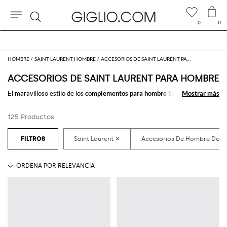
0
0
Buscar
10 % extra en REBAJAS
HOMBRE
SAINT LAURENT HOMBRE
ACCESORIOS DE SAINT LAURENT PARA HOMBRE
ACCESORIOS DE SAINT LAURENT PARA HOMBRE
El maravilloso estilo de los
complementos para hombre Saint Laurent
Mostrar más
Mostrar más
marca la diferencia en cualquier outfit. Escoge entre los muchísimos
accesorios de hombre firmados por Saint Laurent
que comprar
125 Productos
cómodamente online, y crea cientos de looks combinandolos juntos.
Compra los
accesorios para hombre Saint Laurent
en GIGLIO.COM