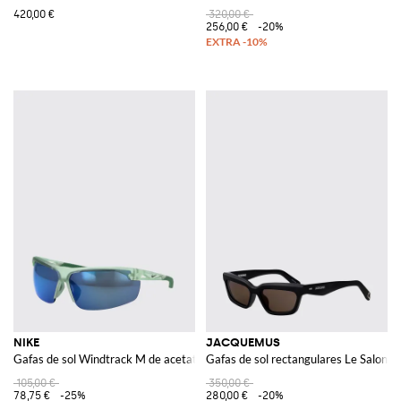
420,00 €
320,00 €
256,00 €
-20%
NIKE
JACQUEMUS
Gafas de sol Windtrack M de acetato
Gafas de sol rectangulares Le Salon d
105,00 €
350,00 €
78,75 €
-25%
280,00 €
-20%