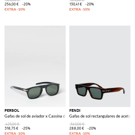
256,00 €
-20%
130,41 €
-20%
PERSOL
FENDI
Gafas de sol de aviador x Cassina de acetato con montura de carey
Gafas de sol rectangulares de acetato
425,00 €
360,00 €
318,75 €
-25%
288,00 €
-20%