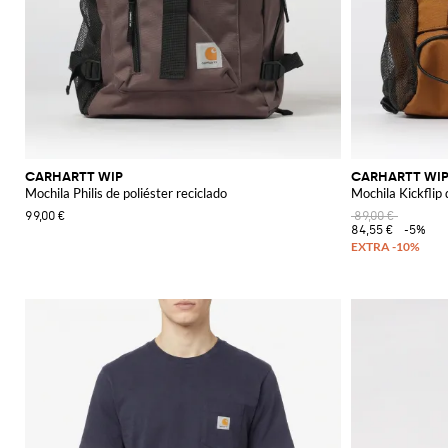
CARHARTT WIP
CARHARTT WI
Mochila Philis de poliéster reciclado
Mochila Kickflip 
99,00 €
89,00 €
84,55 €
-5%