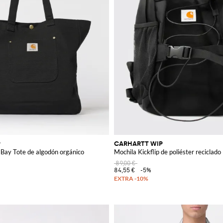
P
CARHARTT WIP
Bay Tote de algodón orgánico
Mochila Kickflip de poliéster reciclado
89,00 €
84,55 €
-5%