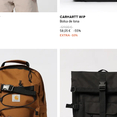
P
CARHARTT WIP
Bolsa de lona
129,00 €
58,05 €
-55%