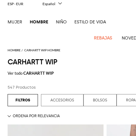
ESP - EUR
Español
Italiano
English
MUJER
HOMBRE
NIÑO
ESTILO DE VIDA
Français
Deutsch
中文
REBAJAS
NOVED
日本語
한국어
HOMBRE
CARHARTT WIP HOMBRE
Русский
CARHARTT WIP
Novedades
Ve
Ve
Ve
Ve
Ve
Ve
Ve
Ve
Ve
Ve
Ve
Todo
Hombre
todo
Ver todo
CARHARTT WIP
Ve
todo
todo
Toda
todo
todo
Todos
todo
todo
Todos
todo
todo
Todos
todo
todo
El
Confecciones
Dsquared2
New
Todo
ropa
bolsos
zapatos
accesorios
Outlet
Alexander
Acne
Balmain
Acne
Bottega
Emporio
Alexander
Adidas
Balenciaga
Carhartt
Ferragamo
Marni
contemporáneas
Balance
Etro
547 Productos
Adidas
McQueen
Studios
Americanas
Studios
Bandoleras
Veneta
Armani
Alpargatas
McQueen
Beautycase
WIP
Accesorios
Jw
Pantalón
Gafas
Burberry
Asics
Bottega
Gucci
New
Patrimonio
Versace
Fay
y blazers
Anderson
corto
Alexander
Balmain
Adidas
Barbour
Bolsa
Burberry
Jacquemus
Mocasines
Bottega
Bufandas
Veneta
Emporio
Bolsos
Balance
Gorros y
moderno
Jeans
Etro
Autry
Loewe
ACCESORIOS
BOLSOS
ROPA
Emporio
McQueen
Bañador
Veneta
Armani
Loewe
Polo
sombreros
Couture
Bottega
Barbour
Carhartt
Bolsos
Etro
JW
Sandalias
Calcetines
Burberry
Ropa
Off-
Zapatillas
Fendi
Birkenstock
Maison
Armani
Brunello
Veneta
Camisas
WIP
de
Anderson
Dolce &
Golden
Maison
White
Sudaderas
Joyas
de gran
Belstaff
Fendi
Mules
Carteras
Fendi
Zapatos
Margiela
Saint
Golden
Cucinelli
trabajo
Gabbana
Goose
Margiela
nivel
Brunello
Abrigos
Diesel
Marni
y
Our
Traje
Llaveros
C.P.
Laurent
Jil
Zapatos
Goose
Gucci
Saint
Diesel
Cucinelli
Maletas
Ferragamo
tarjeteros
Jacquemus
New
Legacy
Prendas
Company
Chaquetas
Dsquared2
Sander
Rains
de
Laurent
Camisetas
Pajaritas
Thom
Hogan
Ferragamo
Balance
de
Dolce &
Burberry
y
Mochilas
cordones
Gucci
Cinturones
New
Polo
y
Carhartt
Browne
Emporio
Saint
The
Thom
Relojes
abrigo
Marni
Saint
Gabbana
plumíferos
Era
Nike
Ralph
camisetas