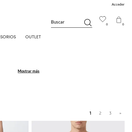
Acceder
Buscar
0
0
SORIOS
OUTLET
Mostrar más
Mostrar más
1
2
3
»