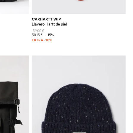
CARHARTT WIP
Llavero Hartt de piel
59,00 €
50,15 €
-15%