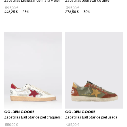
Zapatillas Lightstar de malla y piel
Zapatillas Soul Star de ante
595,00 €
395,00 €
446,25 €
-25%
276,50 €
-30%
GOLDEN GOOSE
GOLDEN GOOSE
Zapatillas Ball Star de piel craquelada y nylon laminado
Zapatillas Ball Star de piel usada
550,00 €
485,00 €