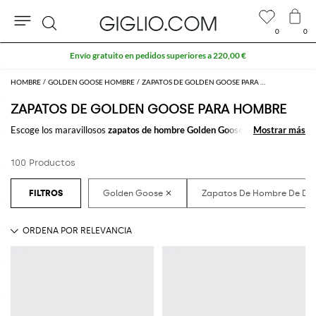
0
0
Buscar
Extra 10 % en el área Outlet
HOMBRE
GOLDEN GOOSE HOMBRE
ZAPATOS DE GOLDEN GOOSE PARA HOMBRE
ZAPATOS DE GOLDEN GOOSE PARA HOMBRE
Escoge los maravillosos
zapatos de hombre Golden Goose
para
Mostrar más
Mostrar más
completar tu outfit. Gracias a los fantásticos
zapatos de hombre firmados
por Golden Goose
que comprar online, encontrarás el estilo que deseas
100 Productos
sin esfuerzo.
Descubre las últimas tendencias en
zapatos para hombre Golden Goose
online
en GIGLIO.COM