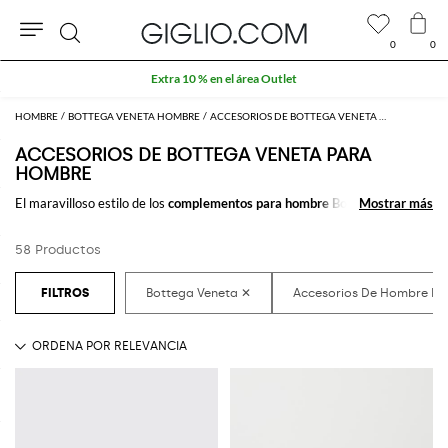
0
0
Buscar
Extra 10 % en el área Outlet
HOMBRE
BOTTEGA VENETA HOMBRE
ACCESORIOS DE BOTTEGA VENETA PARA HOMBRE
ACCESORIOS DE BOTTEGA VENETA PARA
HOMBRE
El maravilloso estilo de los
complementos para hombre Bottega Veneta
Mostrar más
Mostrar más
marca la diferencia en cualquier outfit. Escoge entre los muchísimos
accesorios de hombre firmados por Bottega Veneta
que comprar
58 Productos
cómodamente online, y crea cientos de looks combinandolos juntos.
Compra los
accesorios para hombre Bottega Veneta
en GIGLIO.COM