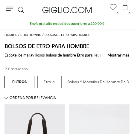
0
0
Buscar
Envío gratuito en pedidos superiores a 220,00 €
HOMBRE
ETRO HOMBRE
BOLSOS DE ETRO PARA HOMBRE
BOLSOS DE ETRO PARA HOMBRE
Escoge los maravillosos
bolsos de hombre Etro
para llevar siempre
Mostrar más
Mostrar más
contigo lo que necesitas al trabajo y en tu tiempo libre. Solo pocos clicks y
recibirás el
bolso de hombre firmado por Etro
que más te gusta sin
9 Productos
estrés.
Descubre las últimas colecciones de
bolsos para hombre Etro online
en
GIGLIO.COM/p>