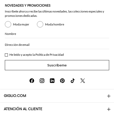
NOVEDADES Y PROMOCIONES
Inscríbete ahora y recibe las últimas novedades, las colecciones especiales y
promociones dedicadas.
Moda mujer
Moda hombre
Nombre
Dirección de email
He leído y acepto la
Política de Privacidad
Suscríbeme
GIGLIO.COM
ATENCIÓN AL CLIENTE
About